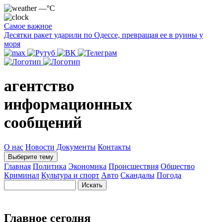
—°C
Самое важное
Десятки ракет ударили по Одессе, превращая ее в руины у
моря
агентство
информационных
сообщений
О нас
Новости
Документы
Контакты
Выберите тему
Главная
Политика
Экономика
Происшествия
Общество
Криминал
Культура и спорт
Авто
Скандалы
Погода
Главное сегодня