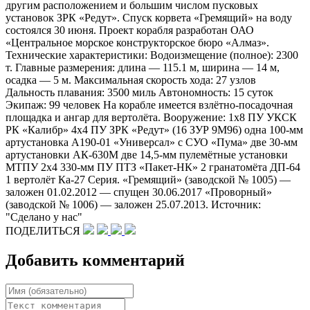
другим расположением и большим числом пусковых
установок ЗРК «Редут». Спуск корвета «Гремящий» на воду
состоялся 30 июня. Проект корабля разработан ОАО
«Центральное морское конструкторское бюро «Алмаз».
Технические характеристики: Водоизмещение (полное): 2300
т. Главные размерения: длина — 115.1 м, ширина — 14 м,
осадка — 5 м. Максимальная скорость хода: 27 узлов
Дальность плавания: 3500 миль Автономность: 15 суток
Экипаж: 99 человек На корабле имеется взлётно-посадочная
площадка и ангар для вертолёта. Вооружение: 1х8 ПУ УКСК
РК «Калибр» 4х4 ПУ ЗРК «Редут» (16 ЗУР 9М96) одна 100-мм
артустановка А190-01 «Универсал» с СУО «Пума» две 30-мм
артустановки АК-630М две 14,5-мм пулемётные установки
МТПУ 2х4 330-мм ПУ ПТЗ «Пакет-НК» 2 гранатомёта ДП-64
1 вертолёт Ка-27 Серия. «Гремящий» (заводской № 1005) —
заложен 01.02.2012 — спущен 30.06.2017 «Проворный»
(заводской № 1006) — заложен 25.07.2013. Источник:
"Сделано у нас"
ПОДЕЛИТЬСЯ
Добавить комментарий