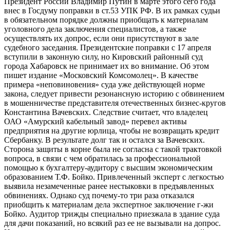
Президент России Владимир Путин в марте этого сего года
внес в Госдуму поправки в ст.53 УПК РФ. В их рамках судьи
в обязательном порядке должны приобщать к материалам
уголовного дела заключения специалистов, а также
осуществлять их допрос, если они присутствуют в зале
судебного заседания. Президентские поправки с 17 апреля
вступили в законную силу, но Кировский районный суд
города Хабаровск не принимает их во внимание. Об этом
пишет издание «Московский Комсомолец». В качестве
примера «неповиновения» суда уже действующей норме
закона, следует привести резонансную историю с обвинением
в мошенничестве представителя отечественных бизнес-кругов
Константина Вачевских. Следствие считает, что владелец
ОАО «Амурский кабельный завод» перевел активы
предприятия на другие юрлица, чтобы не возвращать кредит
Сбербанку. В результате долг так и остался за Вачевских.
Сторона защиты в корне была не согласна с такой трактовкой
вопроса, в связи с чем обратилась за профессиональной
помощью к бухгалтеру-аудитору с высшим экономическим
образованием Т.Ф. Бойко. Привлеченный эксперт с легкостью
выявила незамеченные ранее нестыковки в предъявленных
обвинениях. Однако суд почему-то три раза отказался
приобщить к материалам дела экспертное заключение г-жи
Бойко. Аудитор трижды специально приезжала в здание суда
для дачи показаний, но всякий раз ее не вызывали на допрос.