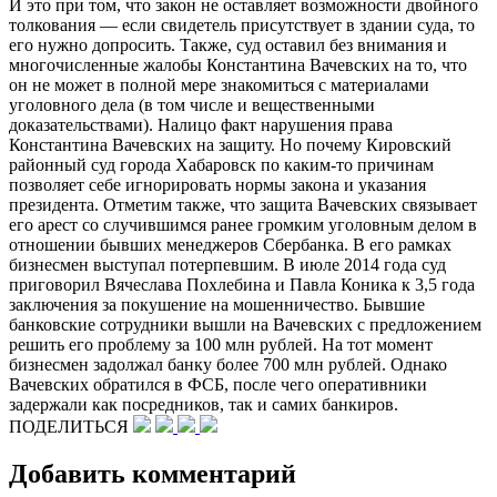
И это при том, что закон не оставляет возможности двойного
толкования — если свидетель присутствует в здании суда, то
его нужно допросить. Также, суд оставил без внимания и
многочисленные жалобы Константина Вачевских на то, что
он не может в полной мере знакомиться с материалами
уголовного дела (в том числе и вещественными
доказательствами). Налицо факт нарушения права
Константина Вачевских на защиту. Но почему Кировский
районный суд города Хабаровск по каким-то причинам
позволяет себе игнорировать нормы закона и указания
президента. Отметим также, что защита Вачевских связывает
его арест со случившимся ранее громким уголовным делом в
отношении бывших менеджеров Сбербанка. В его рамках
бизнесмен выступал потерпевшим. В июле 2014 года суд
приговорил Вячеслава Похлебина и Павла Коника к 3,5 года
заключения за покушение на мошенничество. Бывшие
банковские сотрудники вышли на Вачевских с предложением
решить его проблему за 100 млн рублей. На тот момент
бизнесмен задолжал банку более 700 млн рублей. Однако
Вачевских обратился в ФСБ, после чего оперативники
задержали как посредников, так и самих банкиров.
ПОДЕЛИТЬСЯ
Добавить комментарий