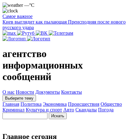
—°C
Самое важное
Киев выглядит как пылающая Преисподняя после нового
русского удара
агентство
информационных
сообщений
О нас
Новости
Документы
Контакты
Выберите тему
Главная
Политика
Экономика
Происшествия
Общество
Криминал
Культура и спорт
Авто
Скандалы
Погода
Главное сегодня