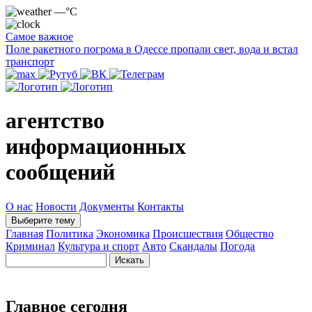
—°C
Самое важное
Поле ракетного погрома в Одессе пропали свет, вода и встал
транспорт
агентство
информационных
сообщений
О нас
Новости
Документы
Контакты
Выберите тему
Главная
Политика
Экономика
Происшествия
Общество
Криминал
Культура и спорт
Авто
Скандалы
Погода
Главное сегодня