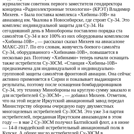
журналистам советник первого заместителя гендиректора
концерна «Радиоэлектронные технологии» (КРЭТ) Владимир
Михеев. « Была поставка комплекса «Хибины-10В» на
авиазавод им. Чкалова в Новосибирске, где строят Су-34. Это
комплекс индивидуальной защиты для Су-34. На
сегодняшний день в Минобороны поставлено порядка ста
самолётов Су-34 и все 100% из них оборудованы комплексом
«Хибины-10В» , — рассказал сказал Михеев на авиасалоне
МАКС-2017. По его словам, живучесть боевого самолёта
Су-34, оборудованного «Хибинами-10В», повышается в
несколько раз. Поэтому «Хибинами» теперь начали оснащать
также истребители Су-30СМ. «Станция «Хибины-10В»
предназначена для индивидуальной и индивидуально-
групповой защиты самолётов фронтовой авиации. Она сейчас
активно применяется в Сирии и показывает выдающиеся
результаты, поэтому после оснащения бомбардировщиков
Су-34, эту технику Минобороны на круглую сумму заказало и
для истребителей Су-30СМ» , — добавил Михеев. Отметим,
что на этой неделе Иркутский авиационный завод передал
Министерству обороны очередную пару двухместных
многоцелевых истребителей Су-30СМ. Это уже 3-я партия
истребителей, переданная Иркутским авиазаводом в этом
году — в мае 2 Су-30СМ получил Балтийский флот, а в июне
— 14-й гвардейский истребительный авиационный полк в
Курске. А общее число истребителей Су-30СМ в