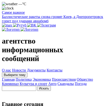
—°C
Самое важное
Баллистические ракеты снова громят Киев, а Днепропетровск
горит под ударами авиабомб
агентство
информационных
сообщений
О нас
Новости
Документы
Контакты
Выберите тему
Главная
Политика
Экономика
Происшествия
Общество
Криминал
Культура и спорт
Авто
Скандалы
Погода
Главное сегодня