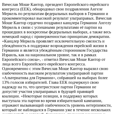
Вячеслав Моше Кантор, президент Европейского еврейского
конгресса (ЕЕК), обнародовал свои поздравления Ангеле
Меркель по результатам федеральных выборов в Германии и
прокомментировал высокий результат ультраправых. Вячеслав
Моше Кантор сердечно поздравил канцлера Германии Ангелу
Меркель в связи с успешными результатами её партии на
прошедших в воскресенье федеральных выборах, а также весь
немецкий народ с приверженностью принципам демократии.
«Канцлер Меркель проявляет исключительную смелость и
убеждённость в поддержке возрождения еврейской жизни в
Германии и является убеждённым сторонником Государства
Израиль, как на национальном уровне, так и в рамках
Европейского союза», - отметил Вячеслав Моше Кантор от
лица всего Европейского еврейского конгресса.
Одновременно с этим Вячеслав Моше Кантор выразил свою
озабоченность высоким результатом ультраправой партии
«Альтернатива для Германии», собравшей на выборах более
13% голосов избирателей. Глава ЕЕК подчеркнул свою
надежду на то, что центристские партии Германии не
допустят участия ультраправых в будущей правящей
коалиции. «Некоторые позиции, в поддержку которых
выступала эта партия во время избирательной кампании,
отражают вызывающий озабоченность уровень нетерпимости,
который не наблюдался в Германии уже в течение нескольких