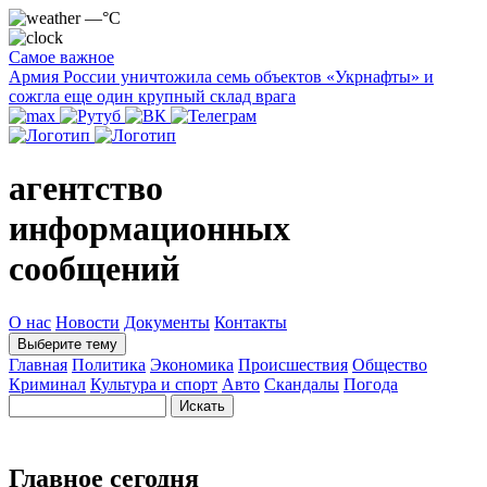
—°C
Самое важное
Армия России уничтожила семь объектов «Укрнафты» и
сожгла еще один крупный склад врага
агентство
информационных
сообщений
О нас
Новости
Документы
Контакты
Выберите тему
Главная
Политика
Экономика
Происшествия
Общество
Криминал
Культура и спорт
Авто
Скандалы
Погода
Главное сегодня