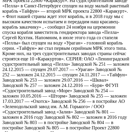
МРК проекта 22800 «Каракурт». На судостроительном заводе
«Пелла» в Санкт-Петербурге спущен на воду малый ракетный
корабль «Тайфун» — второй МРК проекта 22800 «Каракурт».
« Флот нашей страны ждет этот корабль, и в 2018 году мы с
высоким качеством испытаем и передадим наш красавец-
корабль заказчику» , - сообщил 24 ноября на церемонии
спуска корабля заместитель гендиректора завода «Пелла»
Сергей Кухтик. Напомним, в июле этого года со стапеля
«Пеллы» был спущен на воду «Ураган» - головной корабль
серии. «Тайфун» же стал первым серийным МРК этого типа.
Кроме них, на трех судостроительных заводах страны сейчас
строятся еще 10 «Каракуртов». СЕРИЯ: ОАО «Ленинградский
судостроительный завод «Пелла» Заводской № 251 — заложен
24.12.2015 — спущен 29.07.2017 — «Ураган» Заводской №
252 — заложен 24.12.2015 — спущен 24.11.2017 — «Тайфун»
Заводской № 253 — заложен 29.07.2016 — «Шквал»
Заводской № 257 — заложен 24.12.2016 — «Буря» ФГУП
«Судостроительный завод «Море» Заводской № 254 —
заложен 10.05.2016 — «Шторм» Заводской № 255 — заложен
17.03.2017 — «Охотск» Заводской № 256 — в постройке АО
«Зеленодольский завод им. А.М. Горького» / ООО
«Судостроительный завод «Залив» Заводской № 801 —
заложен в 2016 году Заводской № 802 — заложен в 2016 году
Заводской № 803 — в постройке Заводской № 804 — в
постройке Заводской № 805 — в постройке Проект 22800