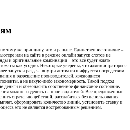
иям
о тому же принципу, что и раньше. Единственное отличие –
ьютере или на сайте в режиме онлайн запуск слотов не
нды и оригинальные комбинации – это всё будет ждать
втоматы как угодно. Некоторые уверены, что администраторы с
олее запуск и раздача внутри автомата шифруется посредством
нования и разрешение производителей, являющиеся
поненты, а не какую-либо закономерность. Такой подход
е деньги и обезопасить собственное финансовое состояние.
жения можно разделить на производителей: Все предложенные
енить стратегию действий, расслабиться без использования
ыплат, сформировать количество линий, установить ставку и
роцесса это не является востребованным решением.