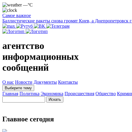
—°C
Самое важное
Баллистические ракеты снова громят Киев, а Днепропетровск 
агентство
информационных
сообщений
О нас
Новости
Документы
Контакты
Выберите тему
Главная
Политика
Экономика
Происшествия
Общество
Крими
Главное сегодня