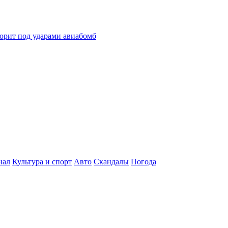
горит под ударами авиабомб
нал
Культура и спорт
Авто
Скандалы
Погода