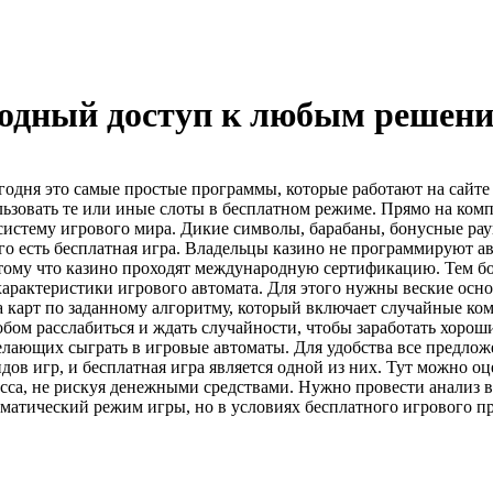
бодный доступ к любым решен
дня это самые простые программы, которые работают на сайте п
ьзовать те или иные слоты в бесплатном режиме. Прямо на комп
систему игрового мира. Дикие символы, барабаны, бонусные рау
го есть бесплатная игра. Владельцы казино не программируют а
 потому что казино проходят международную сертификацию. Тем б
 характеристики игрового автомата. Для этого нужны веские ос
 карт по заданному алгоритму, который включает случайные ком
ом расслабиться и ждать случайности, чтобы заработать хороши
 желающих сыграть в игровые автоматы. Для удобства все предло
ов игр, и бесплатная игра является одной из них. Тут можно оц
сса, не рискуя денежными средствами. Нужно провести анализ в
томатический режим игры, но в условиях бесплатного игрового п