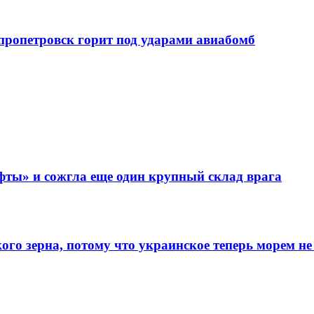
епропетровск горит под ударами авиабомб
фты» и сожгла еще один крупный склад врага
го зерна, потому что украинское теперь морем не