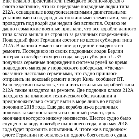
Еще недавно представители немецкого военно-морского
флота хвастались, что их передовые подводные лодки типа
212А, оснащенные воздухонезависимыми двигательными
установками на водородных топливными элементами, могут
проводить под водой две недели без всплытия. Однако не
давно германские военные признали, что все корабли данного
типа класса вышли из строя из-за различных повреждений.
Подводный флот Германии состоит из шести субмарин типа
212А. В данный момент все они до единой находятся на
ремонте. Последнюю из своих подводных лодок Берлин
потерял в октябре текущего года, когда субмарина U-35
получила серьезные повреждения системы рулей во время
подводного маневра у норвежского побережья. «Увечья»
оказались настолько серьезными, что судно пришлось
отправить на доковый ремонт в порт Киль, сообщает RT.
Впоследствии оказалось, что и пять остальных кораблей типа
212А также находятся на ремонте. Две подлодки класса 212А
находятся на плановом техническом обслуживании и
предположительно смогут выти в море лишь во второй
половине 2018 года. Еще два корабля из-за различных
поломок также поставлены на срочный ремонт, срок
окончания которого никому неизвестен. Шестое судно было
спущено на воду в октябре нынешнего года, и до мая 2018
года будет проходить испытания. А итоге же в подводном
флоте Германии не осталось ни одного боеготового судна.