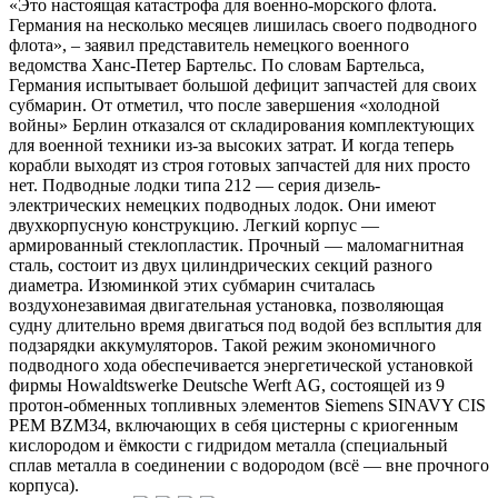
«Это настоящая катастрофа для военно-морского флота.
Германия на несколько месяцев лишилась своего подводного
флота», – заявил представитель немецкого военного
ведомства Ханс-Петер Бартельс. По словам Бартельса,
Германия испытывает большой дефицит запчастей для своих
субмарин. От отметил, что после завершения «холодной
войны» Берлин отказался от складирования комплектующих
для военной техники из-за высоких затрат. И когда теперь
корабли выходят из строя готовых запчастей для них просто
нет. Подводные лодки типа 212 — серия дизель-
электрических немецких подводных лодок. Они имеют
двухкорпусную конструкцию. Легкий корпус —
армированный стеклопластик. Прочный — маломагнитная
сталь, состоит из двух цилиндрических секций разного
диаметра. Изюминкой этих субмарин считалась
воздухонезавимая двигательная установка, позволяющая
судну длительно время двигаться под водой без всплытия для
подзарядки аккумуляторов. Такой режим экономичного
подводного хода обеспечивается энергетической установкой
фирмы Howaldtswerke Deutsche Werft AG, состоящей из 9
протон-обменных топливных элементов Siemens SINAVY CIS
PEM BZM34, включающих в себя цистерны с криогенным
кислородом и ёмкости с гидридом металла (специальный
сплав металла в соединении с водородом (всё — вне прочного
корпуса).