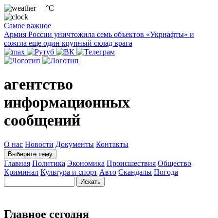
—°C
Самое важное
Армия России уничтожила семь объектов «Укрнафты» и
сожгла еще один крупный склад врага
агентство
информационных
сообщений
О нас
Новости
Документы
Контакты
Выберите тему
Главная
Политика
Экономика
Происшествия
Общество
Криминал
Культура и спорт
Авто
Скандалы
Погода
Главное сегодня