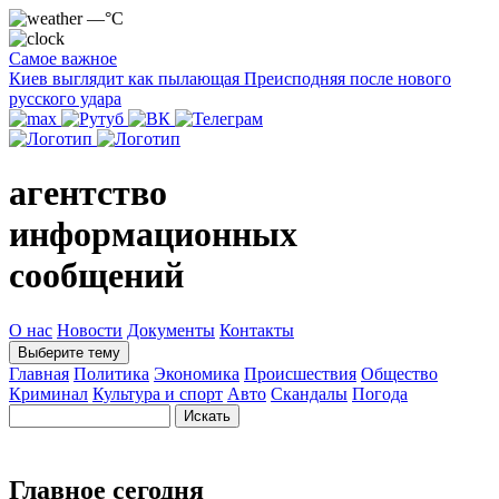
—°C
Самое важное
Киев выглядит как пылающая Преисподняя после нового
русского удара
агентство
информационных
сообщений
О нас
Новости
Документы
Контакты
Выберите тему
Главная
Политика
Экономика
Происшествия
Общество
Криминал
Культура и спорт
Авто
Скандалы
Погода
Главное сегодня