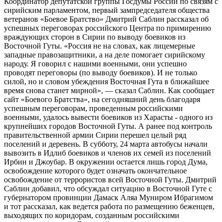
Координатор депутатской группы Госдумы России по связям с
сирийским парламентом, первый зампредседателя общества
ветеранов «Боевое Братство» Дмитрий Саблин рассказал об
успешных переговорах российского Центра по примирению
враждующих сторон в Сирии по выводу боевиков из
Восточной Гуты. «Россия не на словах, как лицемерные
западные правозащитники, а на деле помогает сирийскому
народу. Я говорил с нашими военными, они успешно
проводят переговоры (по выводу боевиков). И не только
силой, но и словом убеждения Восточная Гута в ближайшее
время снова станет мирной», — сказал Саблин. Как сообщает
сайт «Боевого Братства», на сегодняшний день благодаря
успешным переговорам, проведенным российскими
военными, удалось вывести боевиков из Харасты - одного из
крупнейших городов Восточной Гуты. А ранее под контроль
правительственной армии Сирии перешел целый ряд
поселений и деревень. В субботу, 24 марта автобусы начали
вывозить в Идлиб боевиков и членов их семей из поселений
Ирбин и Джоубар. В окружении остается лишь город Дума,
освобождение которого будет означать окончательное
освобождение от террористов всей Восточной Гуты. Дмитрий
Саблин добавил, что обсуждал ситуацию в Восточной Гуте с
губернатором провинции Дамаск Аляа Муниром Ибрагимом
и тот рассказал, как ведется работа по размещению беженцев,
выходящих по коридорам, созданным российскими