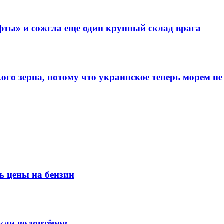
фты» и сожгла еще один крупный склад врага
го зерна, потому что украинское теперь морем не
ь цены на бензин
кли волонтёров