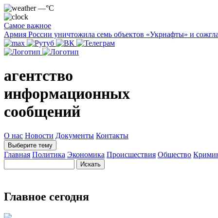
—°C
Самое важное
Армия России уничтожила семь объектов «Укрнафты» и сожгла
агентство
информационных
сообщений
О нас
Новости
Документы
Контакты
Выберите тему
Главная
Политика
Экономика
Происшествия
Общество
Крими
Главное сегодня