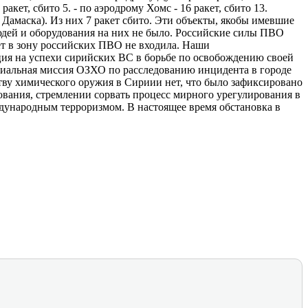
ракет, сбито 5. - по аэродрому Хомс - 16 ракет, сбито 13.
 Дамаска). Из них 7 ракет сбито. Эти объекты, якобы имевшие
юдей и оборудования на них не было. Российские силы ПВО
ет в зону российских ПВО не входила. Наши
ция на успехи сирийских ВС в борьбе по освобождению своей
ециальная миссия ОЗХО по расследованию инцидента в городе
тву химического оружия в Сириии нет, что было зафиксировано
вания, стремлении сорвать процесс мирного урегулирования в
ждународным терроризмом. В настоящее время обстановка в