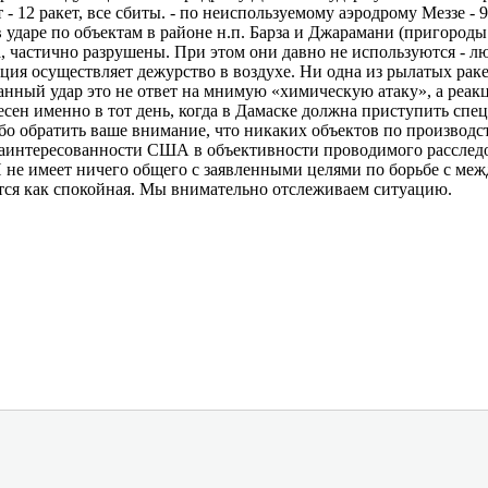
- 12 ракет, все сбиты. - по неиспользуемому аэродрому Меззе - 9 
в ударе по объектам в районе н.п. Барза и Джарамани (пригороды
 частично разрушены. При этом они давно не используются - л
ция осуществляет дежурство в воздухе. Ни одна из рылатых рак
нный удар это не ответ на мнимую «химическую атаку», а реак
есен именно в тот день, когда в Дамаске должна приступить сп
бо обратить ваше внимание, что никаких объектов по производс
заинтересованности США в объективности проводимого расследо
 не имеет ничего общего с заявленными целями по борьбе с ме
тся как спокойная. Мы внимательно отслеживаем ситуацию.