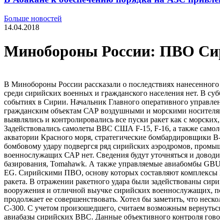
Больше новостей
14.04.2018
Минобороны России: ПВО Сири
В Минобороны России рассказали о последствиях нанесенного
среди сирийских военных и гражданского населения нет. В су
событиях в Сирии. Начальник Главного оперативного управлен
гражданским объектам САР воздушными и морскими носителя
выявлялись и контролировались все пуски ракет как с морски
Задействовались самолеты ВВС США F-15, F-16, а также само
акватории Красного моря, стратегические бомбардировщики B-
бомбовому удару подвергся ряд сирийских аэродромов, промы
военнослужащих САР нет. Сведения будут уточняться и довод
базирования, Tomahawk. А также управляемые авиабомбы GBU-
EG. Сирийскими ПВО, основу которых составляют комплексы П
ракета. В отражении ракетного удара были задействованы сири
вооружения и отличной выучке сирийских военнослужащих, п
продолжает ее совершенствовать. Хотел бы заметить, что неск
С-300. С учетом произошедшего, считаем возможным вернуться 
авиабазы сирийских ВВС. Данные объективного контроля говорят