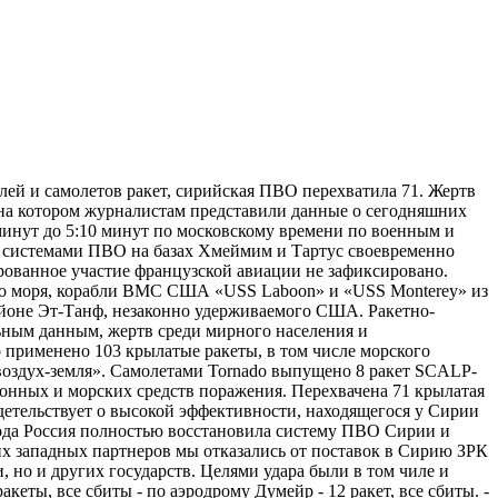
ей и самолетов ракет, сирийская ПВО перехватила 71. Жертв
, на котором журналистам представили данные о сегодняшних
минут до 5:10 минут по московскому времени по военным и
 системами ПВО на базах Хмеймим и Тартус своевременно
рованное участие французской авиации не зафиксировано.
го моря, корабли ВМС США «USS Laboon» и «USS Monterey» из
айоне Эт-Танф, незаконно удерживаемого США. Ракетно-
ьным данным, жертв среди мирного населения и
применено 103 крылатые ракеты, в том числе морского
воздух-земля». Самолетами Tornado выпущено 8 ракет SCALP-
нных и морских средств поражения. Перехвачена 71 крылатая
идетельствует о высокой эффективности, находящегося у Сирии
ода Россия полностью восстановила систему ПВО Сирии и
ших западных партнеров мы отказались от поставок в Сирию ЗРК
 но и других государств. Целями удара были в том чиле и
еты, все сбиты - по аэродрому Думейр - 12 ракет, все сбиты. -