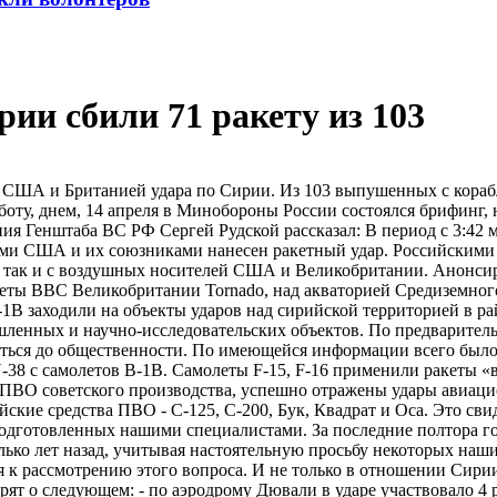
и сбили 71 ракету из 103
 США и Британией удара по Сирии. Из 103 выпушенных с корабл
бботу, днем, 14 апреля в Минобороны России состоялся брифинг
ия Генштаба ВС РФ Сергей Рудской рассказал: В период с 3:42 
ми США и их союзниками нанесен ракетный удар. Российскими
х, так и с воздушных носителей США и Великобритании. Анонси
леты ВВС Великобритании Tornado, над акваторией Средиземно
1B заходили на объекты ударов над сирийской территорией в р
шленных и научно-исследовательских объектов. По предварител
иться до общественности. По имеющейся информации всего было 
38 с самолетов B-1B. Самолеты F-15, F-16 применили ракеты «
ВО советского производства, успешно отражены удары авиацио
йские средства ПВО - С-125, С-200, Бук, Квадрат и Оса. Это св
одготовленных нашими специалистами. За последние полтора г
олько лет назад, учитывая настоятельную просьбу некоторых на
к рассмотрению этого вопроса. И не только в отношении Сирии,
 о следующем: - по аэродрому Дювали в ударе участвовало 4 рак