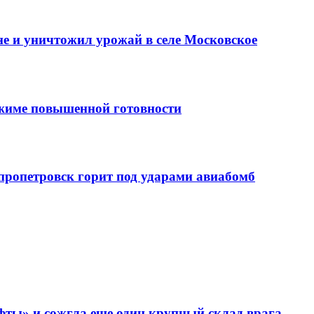
е и уничтожил урожай в селе Московское
ежиме повышенной готовности
епропетровск горит под ударами авиабомб
фты» и сожгла еще один крупный склад врага