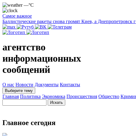
—°C
Самое важное
Баллистические ракеты снова громят Киев, а Днепропетровск 
агентство
информационных
сообщений
О нас
Новости
Документы
Контакты
Выберите тему
Главная
Политика
Экономика
Происшествия
Общество
Крими
Главное сегодня