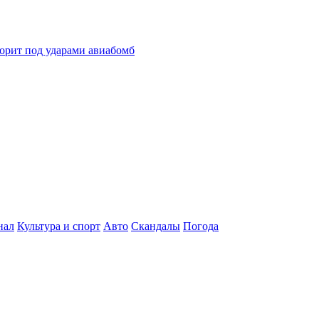
горит под ударами авиабомб
нал
Культура и спорт
Авто
Скандалы
Погода