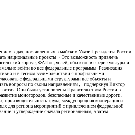
нием задач, поставленных в майском Указе Президента России.
тать национальные проекты. - Это возможность привлечь
гический корпус, ФАПов, яслей, объектов в сфере культуры и
симально войти во все федеральные программы. Реализация
ативно и в тесном взаимодействии с профильными
ласовать с федеральными структурами все объекты и
тать вопросы по своим направлениям , - подчеркнул Виктор
развития. Они были установлены Правительством России в
развитие моногородов, безопасные и качественные дороги,
, производительность труда, международная кооперация и
имых для региона мероприятий с привлечением федеральной
вание и утверждение сначала региональным, а затем