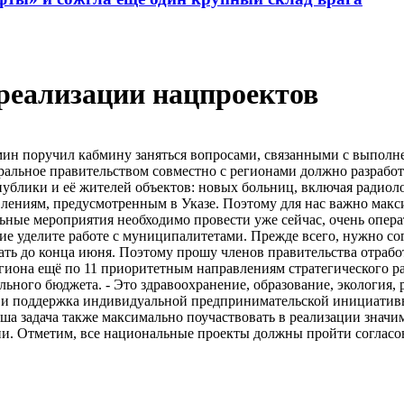
 реализации нацпроектов
мин поручил кабмину заняться вопросами, связанными с выполне
еральное правительством совместно с регионами должно разрабо
ублики и её жителей объектов: новых больниц, включая радиоло
авлениям, предусмотренным в Указе. Поэтому для нас важно мак
льные мероприятия необходимо провести уже сейчас, очень опер
 уделите работе с муниципалитетами. Прежде всего, нужно сог
ать до конца июня. Поэтому прошу членов правительства отрабо
региона ещё по 11 приоритетным направлениям стратегического 
ьного бюджета. - Это здравоохранение, образование, экология, 
с и поддержка индивидуальной предпринимательской инициативы
Наша задача также максимально поучаствовать в реализации знач
сии. Отметим, все национальные проекты должны пройти согласо