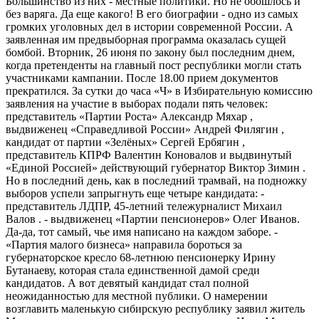
Большинство из них - местные политики. Но не обошлось и
без варяга. Да еще какого! В его биографии - одно из самых
громких уголовных дел в истории современной России. А
заявленная им предвыборная программа оказалась сущей
бомбой. Вторник, 26 июня по закону был последним днем,
когда претенденты на главный пост республики могли стать
участниками кампании. После 18.00 прием документов
прекратился. За сутки до часа «Ч» в Избирательную комиссию
заявления на участие в выборах подали пять человек:
представитель «Партии Роста» Александр Мяхар ,
выдвиженец «Справедливой России» Андрей Филягин ,
кандидат от партии «Зелёных» Сергей Ербягин ,
представитель КПРФ Валентин Коновалов и выдвинутый
«Единой Россией» действующий губернатор Виктор Зимин .
Но в последний день, как в последний трамвай, на подножку
выборов успели запрыгнуть еще четыре кандидата: -
представитель ЛДПР, 45-летний тележурналист Михаил
Валов . - выдвиженец «Партии пенсионеров» Олег Иванов.
Да-да, тот самый, чье имя написано на каждом заборе. -
«Партия малого бизнеса» направила бороться за
губернаторское кресло 68-летнюю пенсионерку Ирину
Бутанаеву, которая стала единственной дамой среди
кандидатов. А вот девятый кандидат стал полной
неожиданностью для местной публики. О намерении
возглавить маленькую сибирскую республику заявил житель