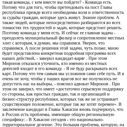
такая команда, с кем вместе вы пойдете? - Команда есть.
Потому что для того, чтобы претендовать на пост Главы
республики прежде всего необходимы воля и ответственность
за судьбы граждан, которые здесь живут. Знание проблем. А
также людей, которые непосредственно разбираются во всех
тонкостях тех трудностей и задач, которые предстоит решить.
Поэтому команда у меня есть. И сейчас ее главная задача -
преодолеть муниципальный фильтр и сопротивление местных
элит с которым, я думаю, мы справимся. Уверен, что
справимся. А после решения этой задачи, чуть позже, мною
будет представлена конкретная подробная программа всех
наших действий, - заверил кандидат-варяг . При этом
Миронов отказался уточнить, кто именно из местных
деятелей входит в его команду. - Я не буду раскрывать всех
карт. Потому что тем самым мы усложним сами себе путь. И я
очень не хочу, чтобы у наших врагов все же получилось не
допустить нас на выборы, - пояснил адвокат Миронов . При
этом он заверил, что имеет «достаточно серьезную поддержку
со стороны, как простых граждан, так и организаций и
бизнес-структур республики, которых так же не устраивает
существующее положение, которые так же хотят перемен». В
заключение кандидат в Главы Хакасии вновь подчеркнул, что
в России есть проблемы, имеющие общую региональную
специфику: - В Хакасии сегодня - это национально-
территориальное деление. Это большая проблема, которую, на