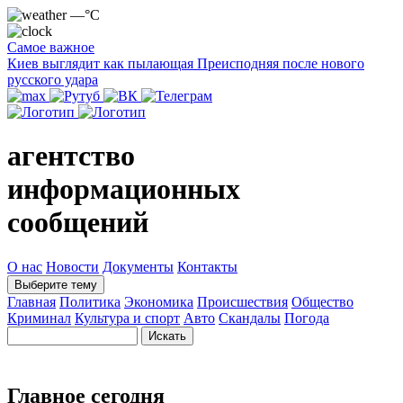
—°C
Самое важное
Киев выглядит как пылающая Преисподняя после нового
русского удара
агентство
информационных
сообщений
О нас
Новости
Документы
Контакты
Выберите тему
Главная
Политика
Экономика
Происшествия
Общество
Криминал
Культура и спорт
Авто
Скандалы
Погода
Главное сегодня