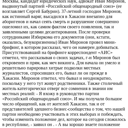
Москвы, кандидат юридических наук, адвокат Иван Миронов,
выдвинутый партией «Российский общенародный союз» (ее
возглавляет Сергей Бабурин). 37-летний господин Миронов,
как истинный варяг, высадился в Хакасии внезапно для
аборигенов и начал сеять смерть и разрушение совершенно
ошеломил их, как самим фактом своего появления, так и
заявленными целями десантирования. После проверки
сотрудниками Избиркома его документов (они, кстати,
оказались, безукоризненны) Иван Миронов провел мини-
брифинг, в котором рассказал, чего он намерен добиваться.
Присутствовавший на брифинге корреспондент «АИС»
отметил, что рассказывая о своих задачах, г-н Миронов был
откровенен и прям, как меч викинга. Для начала он умело и
решительно парировал хитрые подколки местных
журналистов, спросивших его, бывал ли он прежде в
Хакасии. Миронов ответил, что бывал и неоднократно,
поскольку у него тут живут родственники. Также столичный
житель категорически отверг все сомнения в знании им
местных реалий: - Я вхожу в руководство партии
«Российский общенародный союз». И мы получали большое
число обращений, как от жителей Хакасии, так и от
представителей здешнего бизнес-сообщества о том, что нашей
партии необходимо участвовать в этих выборах и побеждать,
чтобы изменить положение дел, которое на сегодня сложилось
в республике, - заявил он . - А вы хорошо знаете положение