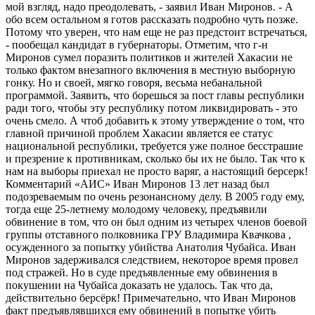
мой взгляд, надо преодолевать, - заявил Иван Миронов. - А
обо всем остальном я готов рассказать подробно чуть позже.
Потому что уверен, что нам еще не раз предстоит встречаться,
- пообещал кандидат в губернаторы. Отметим, что г-н
Миронов сумел поразить политиков и жителей Хакасии не
только фактом внезапного включения в местную выборную
гонку. Но и своей, мягко говоря, весьма небанальной
программой. Заявить, что борешься за пост главы республики
ради того, чтобы эту республику потом ликвидировать - это
очень смело. А чтоб добавить к этому утверждение о том, что
главной причиной проблем Хакасии является ее статус
национальной республики, требуется уже полное бесстрашие
и презрение к противникам, сколько бы их не было. Так что к
нам на выборы приехал не просто варяг, а настоящий берсерк!
Комментарий «АИС» Иван Миронов 13 лет назад был
подозреваемым по очень резонансному делу. В 2005 году ему,
тогда еще 25-летнему молодому человеку, предъявили
обвинение в том, что он был одним из четырех членов боевой
группы отставного полковника ГРУ Владимира Квачкова ,
осужденного за попытку убийства Анатолия Чубайса. Иван
Миронов задерживался следствием, некоторое время провел
под стражей. Но в суде предъявленные ему обвинения в
покушении на Чубайса доказать не удалось. Так что да,
действительно берсёрк! Примечательно, что Иван Миронов
факт предъявлявшихся ему обвинений в попытке убить