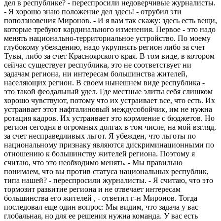
дел в республике? - переспросили недоверчивые журналисты.
- Я хорошо знаю положение дел здесь! - отрубил эти
поползновения Миронов. - И я вам так скажу: здесь есть вещи,
которые требуют кардинального изменения. Первое - это надо
менять национально-территориальное устройство. По моему
глубокому убеждению, надо укрупнять регион либо за счет
Тувы, либо за счет Красноярского края. В том виде, в котором
сейчас существует республика, это не соответствует ни
задачам региона, ни интересам большинства жителей,
населяющих регион. В своем нынешнем виде республика -
это такой феодальный удел. Где местные элиты себя слишком
хорошо чувствуют, потому что их устраивает все, что есть. Их
устраивает этот нафталиновый междусобойчик, им не нужна
ротация кадров. Их устраивает это кормление с бюджетов. Но
регион сегодня в огромных долгах в том числе, на мой взгляд,
за счет несправедливых льгот. Я убежден, что льготы по
национальному признаку являются дискриминационными по
отношению к большинству жителей региона. Поэтому я
считаю, что это необходимо менять. - Мы правильно
понимаем, что вы против статуса национальных республик,
типа нашей? - переспросили журналисты. - Я считаю, что это
тормозит развитие региона и не отвечает интересам
большинства его жителей , - ответил г-н Миронов. Тогда
последовал еще один вопрос: Мы видим, что задача у вас
глобальная, но для ее решения нужна команда. У вас есть