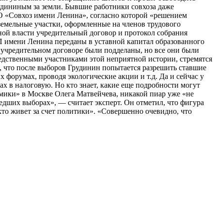
рудининым за земли. Бывшие работники совхоза даже
О «Совхоз имени Ленина», согласно которой «решением
земельные участки, оформленные на членов трудового
ой власти учредительный договор и протокол собрания
 имени Ленина переданы в уставной капитал образованного
в учредительном договоре были подделаны, но все они были
редственными участниками этой неприятной истории, стремятся
ь, что после выборов Грудинин попытается разрешить ставшие
 форумах, проводя экологические акции и т.д. Да и сейчас у
х в налоговую. Но кто знает, какие еще подробности могут
мики» в Москве Олега Матвейчева, никакой пиар уже «не
дших выборах», — считает эксперт. Он отметил, что фигура
кто живет за счет политики». «Совершенно очевидно, что