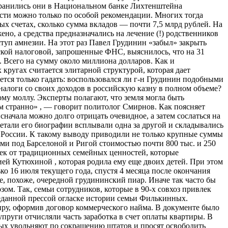
 Хранились они в Национальном банке Лихтенштейна
тости можно только по особой рекомендации. Многих тогда
х счетах, сколько сумма вкладов — почти 7,5 млрд рублей. На
но, а средства предназначались на лечение (!) родственников
уп амнезии. На этот раз Павел Грудинин «забыл» закрыть
рской налоговой, запрошенные ФНС, выяснилось, что на 31
. Всего на сумму около миллиона долларов. Как и
кругах считается элитарной структурой, которая дает
ется только гадать: воспользовался ли г-н Грудинин подобными
алоги со своих доходов в российскую казну в полном объеме?
му моллу. Эксперты полагают, что земля могла быть
ум странно» , — говорит политолог Смирнов. Как поясняет
начала можно долго отрицать очевидное, а затем сослаться на
тали его биографии всплывали одна за другой и складывались
в России. К такому выводу приводили не только крупные суммы
ами под Барселоной и Ригой стоимостью почти 800 тыс. и 250
лек от традиционных семейных ценностей, которые
й Кутюхиной , которая родила ему еще двоих детей. При этом
ко 16 июля текущего года, спустя 4 месяца после окончания
е, похоже, очередной грудининский пиар. Иначе так часто бы
м. Так, семьи сотрудников, которые в 90-х совхоз привлек
реданной прессой огласке истории семьи Филькинных.
иру, оформив договор коммерческого найма. В документе было
упруги отчисляли часть заработка в счет оплаты квартиры. В
ных увольняют по сокращению штатов и просят освободить