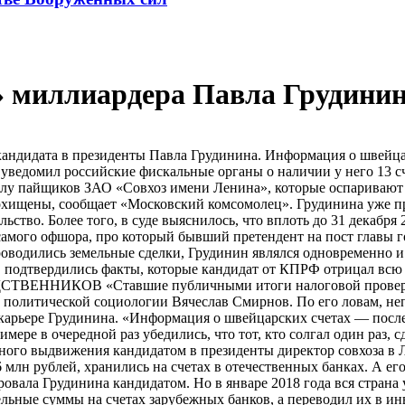
» миллиардера Павла Грудини
кандидата в президенты Павла Грудинина. Информация о швейца
 уведомил российские фискальные органы о наличии у него 13 
лу пайщиков ЗАО «Совхоз имени Ленина», которые оспаривают с
хищены, сообщает «Московский комсомолец». Грудинина уже при
льство. Более того, в суде выяснилось, что вплоть до 31 декаб
самого офшора, про который бывший претендент на пост главы го
проводились земельные сделки, Грудинин являлся одновременно 
м, подтвердились факты, которые кандидат от КПРФ отрицал вс
ЕННИКОВ «Ставшие публичными итоги налоговой проверки о
а политической социологии Вячеслав Смирнов. По его ловам, н
карьере Грудинина. «Информация о швейцарских счетах — послед
имере в очередной раз убедились, что тот, кто солгал один раз,
ного выдвижения кандидатом в президенты директор совхоза в Л
 млн рублей, хранились на счетах в отечественных банках. А ег
ровала Грудинина кандидатом. Но в январе 2018 года вся страна
ительные суммы на счетах зарубежных банков, а переводил их в