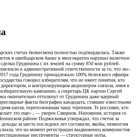
на
рских счетах бизнесмена полностью подтвердилась. Также
счетов в швейцарском банке и многократно нарушал валютное
делки Грудинина с их землей на сумму 850 млн рублей.
влекли к административной ответственности за то, что экс-
ря 2017 года Грудинину принадлежало 100% белизского офшора
сударства говорил избирателям, что не имеет понятия, кто
и директором, и контролирующим акционером совхоза, имея в
ю избирательную кампанию, а секретарь ЦК партии Сергей
кончательно оттолкнут от Грудинина даже ядерный
еприглядные факты биографии кандидата, ставшие известными
няя капля, переполнившая чашу терпения. Те россияне, кто
 сделает это еще» , — уверен Смирнов. Напомним, история со
енинском районе Подмосковья утверждал, что счетов за
о доходы за шесть последних лет составили, якобы, немногим
 узнала, что на момент регистрации выдвиженец коммунистов
 инвестиционные инструменты — структурные ноты,