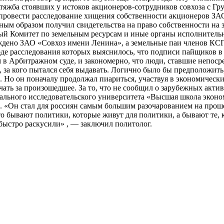
 тяжба стоявших у истоков акционеров-сотрудников совхоза с Г
 провести расследование хищения собственности акционеров ЗА
тным образом получил свидетельства на право собственности на 
ый Комитет по земельным ресурсам и иные органы исполнительн
дено ЗАО «Совхоз имени Ленина», а земельные паи членов КСП
ходе расследования которых выяснилось, что подписи пайщиков 
 в Арбитражном суде, и закономерно, что люди, ставшие непос
т, за кого пытался себя выдавать. Логично было бы предположит
 Но он поначалу продолжал пиариться, участвуя в экономических
ть за произошедшее. За то, что не сообщил о зарубежных актива
ального исследовательского университета «Высшая школа эконо
 «Он стал для россиян самым большим разочарованием на проше
о бывают политики, которые живут для политики, а бывают те, 
быстро раскусили» , — заключил политолог.