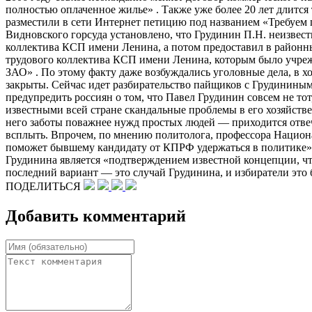
полностью оплаченное жилье» . Также уже более 20 лет длится
разместили в сети Интернет петицию под названием «Требуем
Видновского горсуда установлено, что Грудинин П.Н. неизвес
коллектива КСП имени Ленина, а потом предоставил в районн
трудового коллектива КСП имени Ленина, которым было учреж
ЗАО» . По этому факту даже возбуждались уголовные дела, в 
закрыты. Сейчас идет разбирательство пайщиков с Грудининым
предупредить россиян о том, что Павел Грудинин совсем не то
известными всей стране скандальные проблемы в его хозяйстве.
него заботы поважнее нужд простых людей — приходится отвеча
всплыть. Впрочем, по мнению политолога, профессора Национ
поможет бывшему кандидату от КПРФ удержаться в политике».
Грудинина является «подтверждением известной концепции, чт
последний вариант — это случай Грудинина, и избиратели это 
ПОДЕЛИТЬСЯ
Добавить комментарий