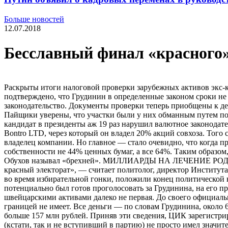
Больше новостей
12.07.2018
Бесславный финал «красного
Раскрыты итоги налоговой проверки зарубежных активов экс-
подтверждено, что Грудинин в определенные законом сроки не
законодательство. Документы проверки теперь приобщены к де
Пайщики уверены, что участки были у них обманным путем по
кандидат в президенты аж 19 раз нарушил валютное законодате
Bontro LTD, через который он владел 20% акций совхоза. Того 
владелец компании. Но главное — стало очевидно, что когда 
собственности не 44% ценных бумаг, а все 64%. Таким образо
Обухов называл «брехней». МИЛЛИАРДЫ НА ЛЕЧЕНИЕ РОДСТВ
красный электорат», — считает политолог, директор Институт
во время избирательной гонки, положили конец политической 
потенциально был готов проголосовать за Грудинина, на его пр
швейцарскими активами далеко не первая. До своего официаль
границей не имеет. Все деньги — по словам Грудинина, около 6
больше 157 млн рублей. Приняв эти сведения, ЦИК зарегистри
(кстати, так и не вступивший в партию) не просто имел знач