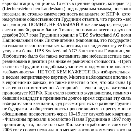
еврооблигации, опционы. То есть в ценные бумаги, которые 
(Liechtensteinischen Landesbank) под надежным замком, поско
поразила не столько самоуверенность кандидата от КПРФ, кото
недоумение общественности Грудинин ответил, что просто «заб
за границей. ПОМНИ, НЕ ЗАБЫВАЙ В начале марта, незадолго д
счета в швейцарском банке. Точнее, он помнил всего о двух с
декабря 2017 года Грудинин хранил в UBS Switzerland AG помим
Национальный банк Лихтенштейна (напомним, это государство 
возможность состоятельным клиентам, по свидетельству ее быв
услугами банка UBS Switzerland AG? Заплатил ли Грудинин, 
Любопытно было бы также вспомнить две небезызвестные сделк
реализована в десятки раз ниже ее рыночной стоимости. «Прет
эксперт: «Грудинин подобным участием продемонстрировал «лиш
«забывчивость» . НЕ ТОТ, КЕМ КАЖЕТСЯ Вся избирательная ка
в весьма неприглядную картину. Многие наблюдатели вполне м
в европейских банках, но также известия о том, что оба сына
тыс. евро соответственно. А старший — еще и вид на жительс
проповедует КПРФ. Как стало известно журналистам, помимо о
бывший кандидат в президенты долгое время скрывал эту связь
избирательной кампании, суд рассмотрит иск о разводе Грудин
не будоражили общественность просочившиеся в прессу многочи
обещаниями предоставить через 10–15 лет служебные квартиры 
«Филькины приехали в хозяйство Павла Грудинина в 1997 году.
прописано, что, после того как Филькин отработает в совхозе 
2006 году совхоз неожиданно меняет договор коммерческого н