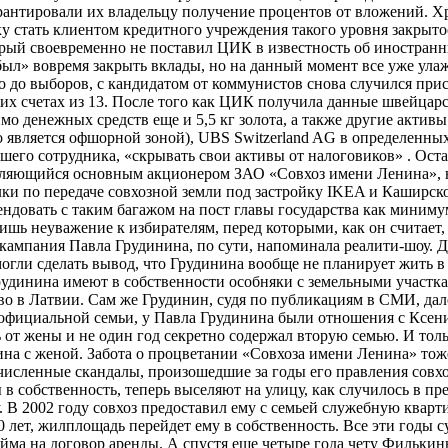
гарантировали их владельцу получение процентов от вложений.
льку стать клиентом кредитного учреждения такого уровня закры
рый своевременно не поставил ЦИК в известность об иностранны
ыл» вовремя закрыть вклады, но на данный момент все уже улаже
о выборов, с кандидатом от коммунистов снова случился прист
воих счетах из 13. После того как ЦИК получила данные швейца
о денежных средств еще и 5,5 кг золота, а также другие активы
является офшорной зоной), UBS Switzerland AG в определенных 
шего сотрудника, «скрывать свои активы от налоговиков» . Оста
являющийся основным акционером ЗАО «Совхоз имени Ленина», н
и по передаче совхозной земли под застройку IKEA и Каширско
ендовать с таким багажом на пост главы государства как миним
ь неуважение к избирателям, перед которыми, как он считает, с
мпания Павла Грудинина, по сути, напоминала реалити-шоу. Де
огли сделать вывод, что Грудинина вообще не планирует жить 
 Грудинина имеют в собственности особняки с земельными участк
тво в Латвии. Сам же Грудинин, судя по публикациям в СМИ, да
фициальной семьи, у Павла Грудинина были отношения с Ксение
 от жены и не один год секретно содержал вторую семью. И толь
ина с женой. Забота о процветании «Совхоза имени Ленина» тож
сленные скандалы, произошедшие за годы его правления совхозо
в собственность, теперь выселяют на улицу, как случилось в п
 В 2002 году совхоз предоставил ему с семьей служебную кварт
10 лет, жилплощадь перейдет ему в собственность. Все эти годы с
айма на договор аренды. А спустя еще четыре года чету Фильки