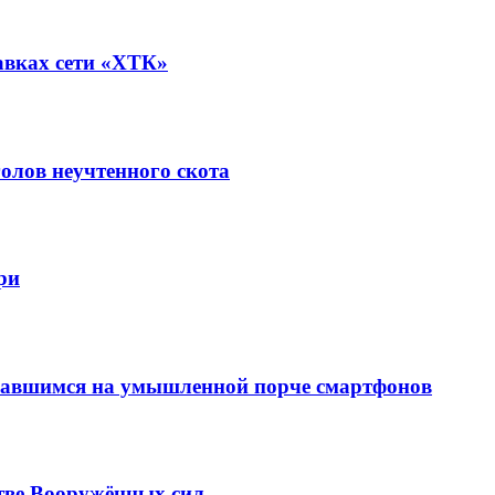
авках сети «ХТК»
олов неучтенного скота
ри
вавшимся на умышленной порче смартфонов
тве Вооружённых сил