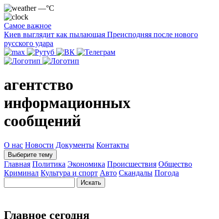
—°C
Самое важное
Киев выглядит как пылающая Преисподняя после нового
русского удара
агентство
информационных
сообщений
О нас
Новости
Документы
Контакты
Выберите тему
Главная
Политика
Экономика
Происшествия
Общество
Криминал
Культура и спорт
Авто
Скандалы
Погода
Главное сегодня