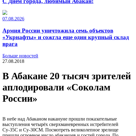
С Днем города, любимый Абакан!
07.08.2026
Армия России уничтожила семь объектов
«Укрнафты» и сожгла еще один крупный склад
врага
Больше новостей
27.08.2018
В Абакане 20 тысяч зрителей
аплодировали «Соколам
России»
В небе над Абаканом накануне прошли показательные
выступления четырёх сверхманевренных истребителей
Су-35С и Су-30СМ. Посмотреть великолепное зрелище
пришли огромное число абаканцев и гостей города. По