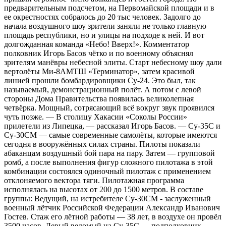
предварительным подсчетом, на Первомайской площади и в
ее окрестностях собралось до 20 тыс человек. Задолго до
начала воздушного шоу зрители заняли не только главную
площадь республики, но и улицы на подходе к ней. И вот
долгожданная команда «Небо! Вверх!». Комментатор
полковник Игорь Басов чётко и по военному объяснял
зрителям манёвры небесной элиты. Старт небесному шоу дали
вертолёты Ми-8АМТШ «Терминатор», затем красивой
линией прошли бомбардировщики Су-24. Это был, так
называемый, демонстрационный полёт. А потом с левой
стороны Дома Правительства появилась великолепная
четвёрка. Мощный, сотрясающий всё вокруг звук проявился
чуть позже. — В столицу Хакасии «Соколы России»
прилетели из Липецка, — рассказал Игорь Басов. — Су-35С и
Су-30СМ — самые современные самолёты, которые имеются
сегодня в вооружённых силах страны. Пилоты показали
абаканцам воздушный бой пара на пару. Затем — групповой
ромб, а после выполнения фигур сложного пилотажа в этой
комбинации состоялся одиночный пилотаж с применением
отклоняемого вектора тяги. Пилотажная программа
исполнялась на высотах от 200 до 1500 метров. В составе
группы: Ведущий, на истребителе Су-30СМ - заслуженный
военный лётчик Российской Федерации Александр Иванович
Гостев. Стаж его лётной работы — 38 лет, в воздухе он провёл
3500 часов. Левый ведомый на Су-35С — подполковник