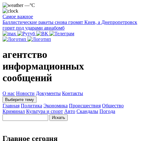
—°C
Самое важное
Баллистические ракеты снова громят Киев, а Днепропетровск
горит под ударами авиабомб
агентство
информационных
сообщений
О нас
Новости
Документы
Контакты
Выберите тему
Главная
Политика
Экономика
Происшествия
Общество
Криминал
Культура и спорт
Авто
Скандалы
Погода
Главное сегодня