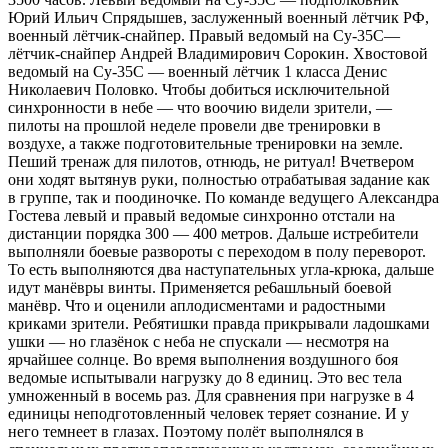
Юрий Ильич Спрядышев, заслуженный военный лётчик РФ,
военный лётчик-снайпер. Правый ведомый на Су-35С—
лётчик-снайпер Андрей Владимирович Сорокин. Хвостовой
ведомый на Су-35С — военный лётчик 1 класса Денис
Николаевич Половко. Чтобы добиться исключительной
синхронности в небе — что воочию видели зрители, —
пилоты на прошлой неделе провели две тренировки в
воздухе, а также подготовительные тренировки на земле.
Пеший тренаж для пилотов, отнюдь, не ритуал! Вчетвером
они ходят вытянув руки, полностью отрабатывая задание как
в группе, так и поодиночке. По команде ведущего Александра
Гостева левый и правый ведомые синхронно отстали на
дистанции порядка 300 — 400 метров. Дальше истребители
выполняли боевые развороты с переходом в полу переворот.
То есть выполняются два наступательных угла-крюка, дальше
идут манёвры винты. Применяется ре6ашльный боевой
манёвр. Что и оценили аплодисментами и радостными
криками зрители. Ребятишки правда прикрывали ладошками
ушки — но глазёнок с неба не спускали — несмотря на
ярчайшее солнце. Во время выполнения воздушного боя
ведомые испытывали нагрузку до 8 единиц. Это вес тела
умноженный в восемь раз. Для сравнения при нагрузке в 4
единицы неподготовленный человек теряет сознание. И у
него темнеет в глазах. Поэтому полёт выполнялся в