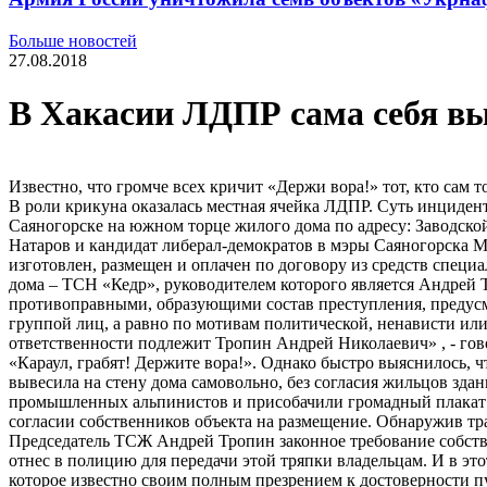
Больше новостей
27.08.2018
В Хакасии ЛДПР сама себя в
Известно, что громче всех кричит «Держи вора!» тот, кто сам
В роли крикуна оказалась местная ячейка ЛДПР. Суть инциден
Саяногорске на южном торце жилого дома по адресу: Заводск
Натаров и кандидат либерал-демократов в мэры Саяногорска М
изготовлен, размещен и оплачен по договору из средств спец
дома – ТСН «Кедр», руководителем которого является Андрей
противоправными, образующими состав преступления, предусм
группой лиц, а равно по мотивам политической, ненависти ил
ответственности подлежит Тропин Андрей Николаевич» , - говор
«Караул, грабят! Держите вора!». Однако быстро выяснилось, 
вывесила на стену дома самовольно, без согласия жильцов зд
промышленных альпинистов и присобачили громадный плакат на 
согласии собственников объекта на размещение. Обнаружив тр
Председатель ТСЖ Андрей Тропин законное требование собствен
отнес в полицию для передачи этой тряпки владельцам. И в э
которое известно своим полным презрением к достоверности п