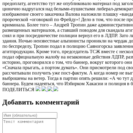
предоплату, агентство тут же опубликовало материал под заго
цинично надругался над белыми-пушистыми либерал-демократам
изображение своего заказчика Валова наложили плашку «вандал
пророческой «оговоркой по Фрейду»! Дело в том, что после пр
криминала. Более того – Андрей Тропин даже административн
размещенных материалов, а ставший поводом для скандала агит
снял и при посредничестве полиции вернул его в ЛДПР. Зато л
здания. Ночью неизвестные альпинисты проникли на чердак дом
по беспределу, Тропин подал в полицию Саяногорска заявлен
агитпродукции. Кроме того, председатель ТСЖ вместе с нескол
подал официальную жалобу на незаконные действия ЛДПР, раз
историю, проговорился о том, что баннер, вокруг которого он
«Сначала прыгать, а портом думать». Они присмотрели под сво
рассчитывали получить уже пост-фактум. А когда номер не выг
выброшены на ветер. Тогда в партии опять решили: «А чо тут
баннера. Будем надеяться, что Избирком Хакасии и полиция в 
ПОДЕЛИТЬСЯ
Добавить комментарий