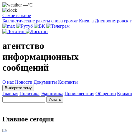
—°C
Самое важное
Баллистические ракеты снова громят Киев, а Днепропетровск 
агентство
информационных
сообщений
О нас
Новости
Документы
Контакты
Выберите тему
Главная
Политика
Экономика
Происшествия
Общество
Крими
Главное сегодня