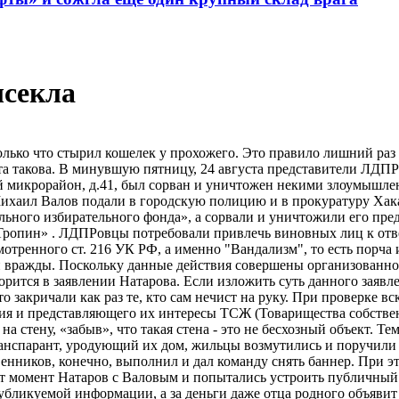
ысекла
 только что стырил кошелек у прохожего. Это правило лишний ра
та такова. В минувшую пятницу, 24 августа представители ЛДПР
ой микрорайон, д.41, был сорван и уничтожен некими злоумышл
ихаил Валов подали в городскую полицию и в прокуратуру Хака
иального избирательного фонда», а сорвали и уничтожили его п
 Тропин» . ЛДПРовцы потребовали привлечь виновных лиц к отв
отренного ст. 216 УК РФ, а именно "Вандализм", то есть порч
и вражды. Поскольку данные действия совершены организованно
ится в заявлении Натарова. Если изложить суть данного заявлен
что закричали как раз те, кто сам нечист на руку. При проверк
ания и представляющего их интересы ТСЖ (Товарищества собстве
стену, «забыв», что такая стена - это не бесхозный объект. Т
анспарант, уродующий их дом, жильцы возмутились и поручили 
ников, конечно, выполнил и дал команду снять баннер. При это
тот момент Натаров с Валовым и попытались устроить публичный
убликуемой информации, а за деньги даже отца родного объяви