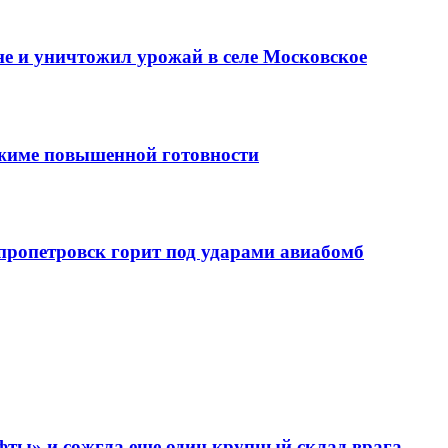
е и уничтожил урожай в селе Московское
ежиме повышенной готовности
епропетровск горит под ударами авиабомб
фты» и сожгла еще один крупный склад врага