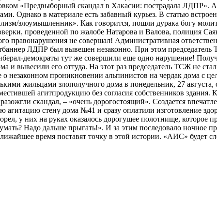
ловком «Предвыборный скандал в Хакасии: пострадала ЛДПР». А д
и. Однако в материале есть забавный курьез. В статью встрое
изм/злоумышленник». Как говорится, пошли дурака богу молиться
оверки, проведенной по жалобе Натарова и Валова, полиция Сая
ого правонарушения не совершал! Административная ответстве
баннер ЛДПР был вывешен незаконно. При этом председатель ТСЖ
иберал-демократы тут же совершили еще одно нарушение! Получи
а и вывесили его оттуда. На этот раз председатель ТСЖ не стал
ие о незаконном проникновении альпинистов на чердак дома с 
ькими жильцами злополучного дома в понедельник, 27 августа, 
местившей агитпродукцию без согласия собственников здания. 
и разожгли скандал, – «очень дорогостоящий». Создается впечат
ю агитацию стену дома №41 и сразу оплатили изготовление здор
орел, у них на руках оказалось дорогущее полотнище, которое п
 думать? Надо дальше прыгать!». И за этим последовало ночное 
ближайшее время поставят точку в этой истории. «АИС» будет сле