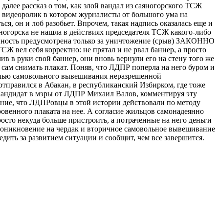
алее рассказ о том, как злой вандал из саяногорского ТСЖ
н видеоролик в котором журналисты от большого ума на
, он и лоб разобьет. Впрочем, такая надпись оказалась еще и
ногорска не нашла в действиях председателя ТСЖ какого-либо
нность предусмотрена только за уничтожение (срыв) ЗАКОННО
 вел себя корректно: не прятал и не рвал баннер, а просто
в в руки свой баннер, они вновь вернули его на стену того же
 сам снимать плакат. Поняв, что ЛДПР поперла на него буром и
целью самовольного вывешивания неразрешенной
отправился в Абакан, в республиканский Избирком, где тоже
Кандидат в мэры от ЛДПР Михаил Валов, комментируя эту
ление, что ЛДПРовцы в этой истории действовали по методу
овенного плаката на нее. А согласие жильцов самонадеянно
росто некуда больше пристроить, а потраченные на него деньги
проникновение на чердак и вторичное самовольное вывешивание
дить за развитием ситуации и сообщит, чем все завершится.