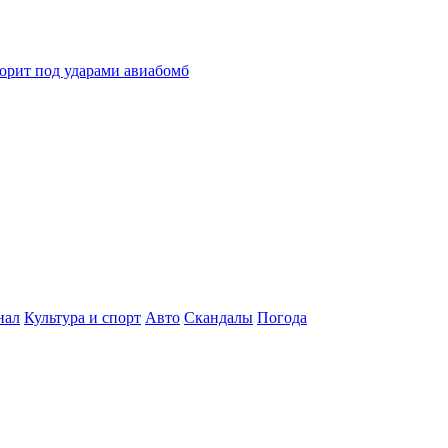
горит под ударами авиабомб
нал
Культура и спорт
Авто
Скандалы
Погода