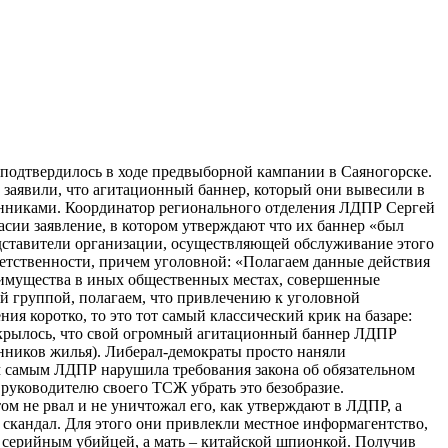
з подтвердилось в ходе предвыборной кампании в Саяногорске.
 заявили, что агитационный баннер, который они вывесили в
енниками. Координатор регионального отделения ЛДПР Сергей
сии заявление, в котором утверждают что их баннер «был
редставители организации, осуществляющей обслуживание этого
етственности, причем уголовной: «Полагаем данные действия
а имущества в иных общественных местах, совершенные
й группой, полагаем, что привлечению к уголовной
ия коротко, то это тот самый классический крик на базаре:
е вскрылось, что свой огромный агитационный баннер ЛДПР
нников жилья). Либерал-демократы просто наняли
ем самым ЛДПР нарушила требования закона об обязательном
руководителю своего ТСЖ убрать это безобразие.
м не рвал и не уничтожал его, как утверждают в ЛДПР, а
 скандал. Для этого они привлекли местное информагентство,
т серийным убийцей, а мать – китайской шпионкой. Получив