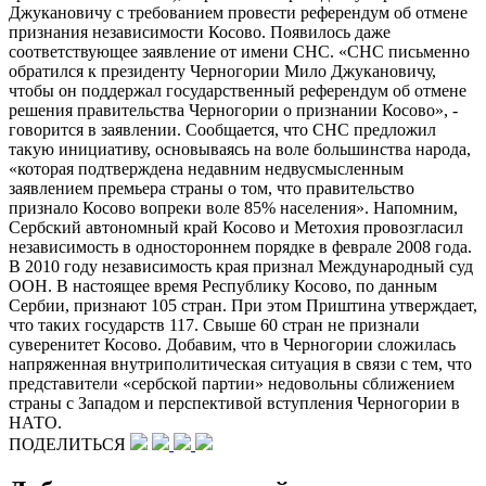
Джукановичу с требованием провести референдум об отмене
признания независимости Косово. Появилось даже
соответствующее заявление от имени СНС. «СНС письменно
обратился к президенту Черногории Мило Джукановичу,
чтобы он поддержал государственный референдум об отмене
решения правительства Черногории о признании Косово», -
говорится в заявлении. Сообщается, что СНС предложил
такую инициативу, основываясь на воле большинства народа,
«которая подтверждена недавним недвусмысленным
заявлением премьера страны о том, что правительство
признало Косово вопреки воле 85% населения». Напомним,
Сербский автономный край Косово и Метохия провозгласил
независимость в одностороннем порядке в феврале 2008 года.
В 2010 году независимость края признал Международный суд
ООН. В настоящее время Республику Косово, по данным
Сербии, признают 105 стран. При этом Приштина утверждает,
что таких государств 117. Свыше 60 стран не признали
суверенитет Косово. Добавим, что в Черногории сложилась
напряженная внутриполитическая ситуация в связи с тем, что
представители «сербской партии» недовольны сближением
страны с Западом и перспективой вступления Черногории в
НАТО.
ПОДЕЛИТЬСЯ