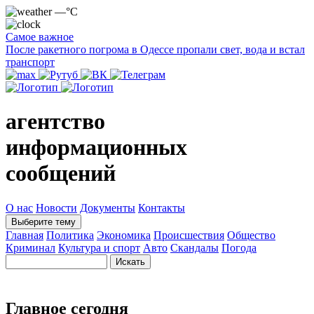
—°C
Самое важное
После ракетного погрома в Одессе пропали свет, вода и встал
транспорт
агентство
информационных
сообщений
О нас
Новости
Документы
Контакты
Выберите тему
Главная
Политика
Экономика
Происшествия
Общество
Криминал
Культура и спорт
Авто
Скандалы
Погода
Главное сегодня