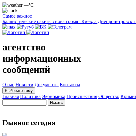
—°C
Самое важное
Баллистические ракеты снова громят Киев, а Днепропетровск 
агентство
информационных
сообщений
О нас
Новости
Документы
Контакты
Выберите тему
Главная
Политика
Экономика
Происшествия
Общество
Крими
Главное сегодня