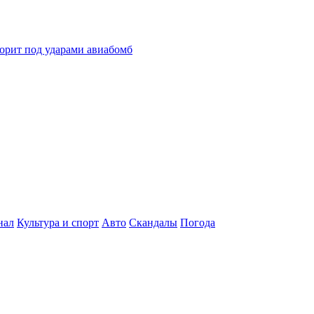
горит под ударами авиабомб
нал
Культура и спорт
Авто
Скандалы
Погода