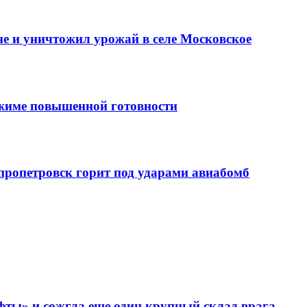
е и уничтожил урожай в селе Московское
ежиме повышенной готовности
епропетровск горит под ударами авиабомб
фты» и сожгла еще один крупный склад врага