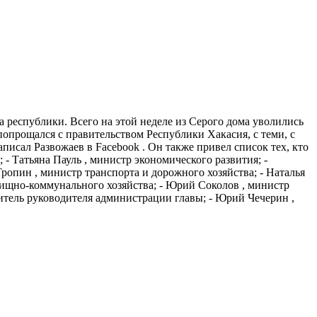
а республики. Всего на этой неделе из Серого дома уволились
попрощался с правительством Республики Хакасия, с теми, с
написал Развожаев в Facebook . Он также привел список тех, кто
 - Татьяна Пауль , министр экономического развития; -
ропин , министр транспорта и дорожного хозяйства; - Наталья
лищно-коммунального хозяйства; - Юрий Соколов , министр
титель руководителя администрации главы; - Юрий Чечерин ,