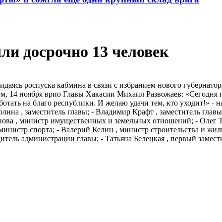
ли досрочно 13 человек
идаясь роспуска кабмина в связи с избранием нового губернатор
ром, 14 ноября врио Главы Хакасии Михаил Развожаев: «Сегодня 
аботать на благо республики. И желаю удачи тем, кто уходит!» - 
лина , заместитель главы; - Владимир Крафт , заместитель главы;
нова , министр имущественных и земельных отношений; - Олег Т
министр спорта; - Валерий Келин , министр строительства и жи
итель администрации главы; - Татьяна Белецкая , первый замес