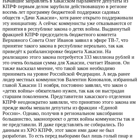
Начавшие заправлять в хакасском парламенте депутаты из
КПРФ первым делом зарубили действовавшую в регионе
восемь лет программу бюджетной поддержки садовых
обществ «Дачи Хакасии», хотя ранее открыто поддерживали
эту инициативу. А сейчас коммунисты уже отказываются от
принятия в республике закона о детях войны. Выдвинутый
фракцией КПРФ председатель бюджетного комитета
Верховного Совета Олег Иванов заявил в эфире ТВ-7, что
принятие такого закона в республике нереально, так как
приведёт к разбалансировке бюджета Хакасии. На
реализацию этого закона потребуется 333 миллиона рублей и
это очень большая сумма для Хакасии, считает Иванов. Он
также высказал мнение, что такой закон необходимо
принимать на уровне Российской Федерации. А ведь ранее
лидер местных коммунистов Валентин Коновалов, избранный
главой Хакасии 11 ноября, постоянно заявлял, что закон о
«детях войны» обязательно нужен, так как он выстрадан
старшим поколением. Представители хакасского отделения
КПРФ неоднократно заявляли, что принятию этого закона им
прежде якобы мешали депутаты из фракции «Единой
России». Однако, получив в региональном заксобрании
большинство, законопроект о детях войны коммунисты так и
не представили. И даже представлять не собирались. По
данным из ХРО КПРФ, этот закон ими даже не был
разработан. То есть перед выборами был лишь голый пиар и