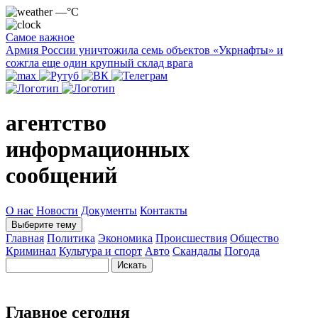
—°C
Самое важное
Армия России уничтожила семь объектов «Укрнафты» и
сожгла еще один крупный склад врага
агентство
информационных
сообщений
О нас
Новости
Документы
Контакты
Выберите тему
Главная
Политика
Экономика
Происшествия
Общество
Криминал
Культура и спорт
Авто
Скандалы
Погода
Главное сегодня