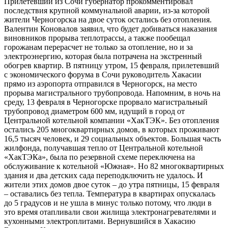
Прилетевший из Сочи губернатор прокомментировал
последствия крупной коммунальной аварии, из-за которой
жители Черногорска на двое суток остались без отопления.
Валентин Коновалов заявил, что будет добиваться наказания
виновников прорыва теплотрассы, а также пообещал
горожанам перерасчет не только за отопление, но и за
электроэнергию, которая была потрачена на экстренный
обогрев квартир. В пятницу утром, 15 февраля, прилетевший
с экономического форума в Сочи руководитель Хакасии
прямо из аэропорта отправился в Черногорск, на место
прорыва магистрального трубопровода. Напомним, в ночь на
среду, 13 февраля в Черногорске прорвало магистральный
трубопровод диаметром 600 мм, идущий в город от
Центральной котельной компании «ХакТЭК». Без отопления
остались 205 многоквартирных домов, в которых проживают
16,5 тысяч человек, и 29 социальных объектов. Большая часть
жилфонда, получавшая тепло от Центральной котельной
«ХакТЭКа», была по резервной схеме переключена на
обслуживание к котельной «Южная». Но 82 многоквартирных
здания и два детских сада переподключить не удалось. И
жители этих домов двое суток – до утра пятницы, 15 февраля
– оставались без тепла. Температура в квартирах опускалась
до 5 градусов и не ушла в минус только потому, что люди в
это время отапливали свои жилища электронагревателями и
кухонными электроплитами. Вернувшийся в Хакасию