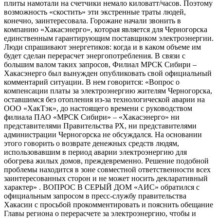
плиты намотали на счетчики немало киловатт/часов. Поэтому
возможность «скостить» эти экстренные траты людей,
конечно, заинтересовала. Горожане начали звонить в
компанию «Хакасэнерго», которая является для Черногорска
единственным гарантирующим поставщиком электроэнергии.
Люди спрашивают энергетиков: когда и в каком объеме им
будет сделан перерасчет энергопотребления. В связи с
большим валом таких запросов, Филиал МРСК Сибири –
Хакасэнерго был вынужден опубликовать свой официальный
комментарий ситуации. В нем говорится: «Вопрос о
компенсации платы за электроэнергию жителям Черногорска,
оставшимся без отопления из-за технологической аварии на
ООО «ХакТэк», до настоящего времени с руководством
филиала ПАО «МРСК Сибири» – «Хакасэнерго» ни
представителями Правительства РХ, ни представителями
администрации Черногорска не обсуждался. На основании
этого говорить о возврате денежных средств людям,
использовавшим в период аварии электроэнергию для
обогрева жилых домов, преждевременно. Решение подобной
проблемы находится в зоне совместной ответственности всех
заинтересованных сторон и не может носить декларативный
характер» . ВОПРОС В СЕРЫЙ ДОМ «АИС» обратился с
официальным запросом в пресс-службу правительства
Хакасии с просьбой прокомментировать и пояснить обещание
Главы региона о перерасчете за электроэнергию, чтобы и