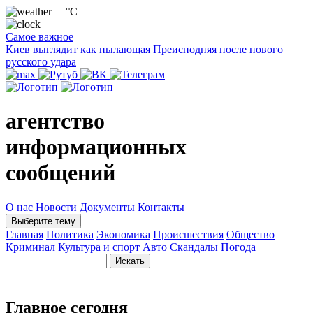
—°C
Самое важное
Киев выглядит как пылающая Преисподняя после нового
русского удара
агентство
информационных
сообщений
О нас
Новости
Документы
Контакты
Выберите тему
Главная
Политика
Экономика
Происшествия
Общество
Криминал
Культура и спорт
Авто
Скандалы
Погода
Главное сегодня