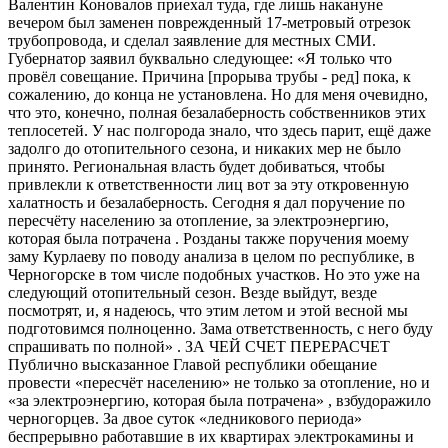
Валентин Коновалов приехал туда, где лишь накануне
вечером был заменен поврежденный 17-метровый отрезок
трубопровода, и сделал заявление для местных СМИ.
Губернатор заявил буквально следующее: «Я только что
провёл совещание. Причина [прорыва трубы - ред] пока, к
сожалению, до конца не установлена. Но для меня очевидно,
что это, конечно, полная безалаберность собственников этих
теплосетей. У нас полгорода знало, что здесь парит, ещё даже
задолго до отопительного сезона, и никаких мер не было
принято. Региональная власть будет добиваться, чтобы
привлекли к ответственности лиц вот за эту откровенную
халатность и безалаберность. Сегодня я дал поручение по
пересчёту населению за отопление, за электроэнергию,
которая была потрачена . Розданы также поручения моему
заму Курлаеву по поводу анализа в целом по республике, в
Черногорске в том числе подобных участков. Но это уже на
следующий отопительный сезон. Везде выйдут, везде
посмотрят, и, я надеюсь, что этим летом и этой весной мы
подготовимся полноценно. Зама ответственность, с него буду
спрашивать по полной» . ЗА ЧЕЙ СЧЕТ ПЕРЕРАСЧЕТ
Публично высказанное Главой республики обещание
провести «пересчёт населению» не только за отопление, но и
«за электроэнергию, которая была потрачена» , взбудоражило
черногорцев. За двое суток «ледникового периода»
беспрерывно работавшие в их квартирах электрокамины и