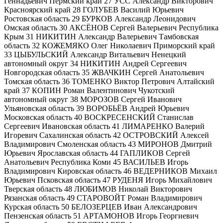
Геннадьевич Пермский край 27 УСС Александр Викторович
Красноярский край 28 ГОЛУБЕВ Василий Юрьевич
Ростовская область 29 БУРКОВ Александр Леонидович
Омская область 30 АКСЁНОВ Сергей Валерьевич Республика
Крым 31 НИКИТИН Александр Валерьевич Тамбовская
область 32 КОЖЕМЯКО Олег Николаевич Приморский край
33 ЦЫБУЛЬСКИЙ Александр Витальевич Ненецкий
автономный округ 34 НИКИТИН Андрей Сергеевич
Новгородская область 35 ЖВАЧКИН Сергей Анатольевич
Томская область 36 ТОМЕНКО Виктор Петрович Алтайский
край 37 КОПИН Роман Валентинович Чукотский
автономный округ 38 МОРОЗОВ Сергей Иванович
Ульяновская область 39 ВОРОБЬЁВ Андрей Юрьевич
Московская область 40 ВОСКРЕСЕНСКИЙ Станислав
Сергеевич Ивановская область 41 ЛИМАРЕНКО Валерий
Игоревич Сахалинская область 42 ОСТРОВСКИЙ Алексей
Владимирович Смоленская область 43 МИРОНОВ Дмитрий
Юрьевич Ярославская область 44 ГАПЛИКОВ Сергей
Анатольевич Республика Коми 45 ВАСИЛЬЕВ Игорь
Владимирович Кировская область 46 ВЕДЕРНИКОВ Михаил
Юрьевич Псковская область 47 РУДЕНЯ Игорь Михайлович
Тверская область 48 ЛЮБИМОВ Николай Викторович
Рязанская область 49 СТАРОВОЙТ Роман Владимирович
Курская область 50 БЕЛОЗЕРЦЕВ Иван Александрович
Пензенская область 51 АРТАМОНОВ Игорь Георгиевич