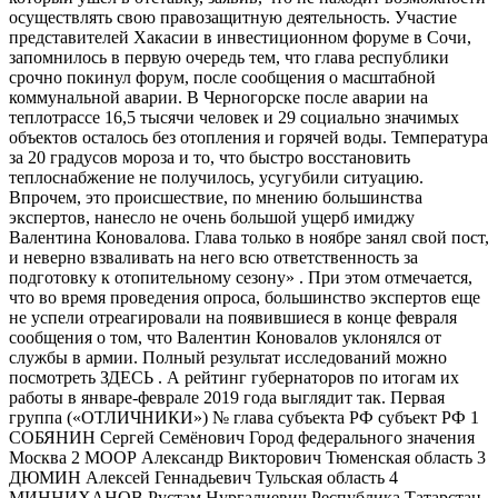
осуществлять свою правозащитную деятельность. Участие
представителей Хакасии в инвестиционном форуме в Сочи,
запомнилось в первую очередь тем, что глава республики
срочно покинул форум, после сообщения о масштабной
коммунальной аварии. В Черногорске после аварии на
теплотрассе 16,5 тысячи человек и 29 социально значимых
объектов осталось без отопления и горячей воды. Температура
за 20 градусов мороза и то, что быстро восстановить
теплоснабжение не получилось, усугубили ситуацию.
Впрочем, это происшествие, по мнению большинства
экспертов, нанесло не очень большой ущерб имиджу
Валентина Коновалова. Глава только в ноябре занял свой пост,
и неверно взваливать на него всю ответственность за
подготовку к отопительному сезону» . При этом отмечается,
что во время проведения опроса, большинство экспертов еще
не успели отреагировали на появившиеся в конце февраля
сообщения о том, что Валентин Коновалов уклонялся от
службы в армии. Полный результат исследований можно
посмотреть ЗДЕСЬ . А рейтинг губернаторов по итогам их
работы в январе-феврале 2019 года выглядит так. Первая
группа («ОТЛИЧНИКИ») № глава субъекта РФ субъект РФ 1
СОБЯНИН Сергей Семёнович Город федерального значения
Москва 2 МООР Александр Викторович Тюменская область 3
ДЮМИН Алексей Геннадьевич Тульская область 4
МИННИХАНОВ Рустам Нургалиевич Республика Татарстан