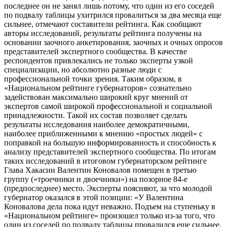
последнее он не занял лишь потому, что один из его соседей
по подвалу таблицы ухитрился провалиться за два месяца еще
сильнее, отмечают составители рейтинга. Как сообщают
авторы исследований, результаты рейтинга получены на
основании заочного анкетирования, заочных и очных опросов
представителей экспертного сообщества. В качестве
респондентов привлекались не только эксперты узкой
специализации, но абсолютно разные люди с
профессиональной точки зрения. Таким образом, в
«Национальном рейтинге губернаторов» сознательно
задействован максимально широкий круг мнений от
экспертов самой широкой профессиональной и социальной
принадлежности. Такой их состав позволяет сделать
результаты исследования наиболее демократичными,
наиболее приближенными к мнению «простых людей» с
поправкой на большую информированность и способность к
анализу представителей экспертного сообщества. По итогам
таких исследований в итоговом губернаторском рейтинге
Глава Хакасии Валентин Коновалов помещен в третью
группу («троечники и двоечники») на позорное 84-е
(предпоследнее) место. Эксперты поясняют, за что молодой
губернатор оказался в этой позиции: «У Валентина
Коновалова дела пока идут неважно. Подъем на ступеньку в
«Национальном рейтинге» произошел только из-за того, что
один из соседей по подвалу таблицы провалился еще сильнее.