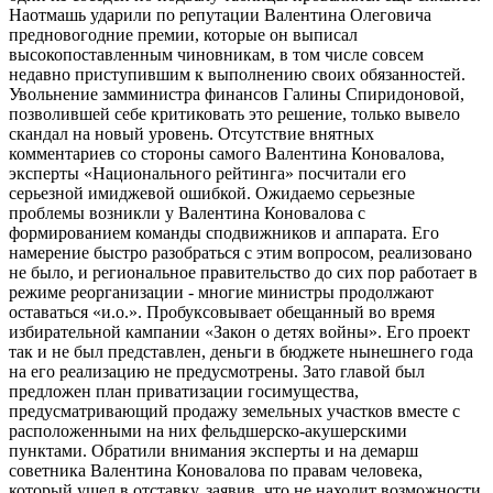
Наотмашь ударили по репутации Валентина Олеговича
предновогодние премии, которые он выписал
высокопоставленным чиновникам, в том числе совсем
недавно приступившим к выполнению своих обязанностей.
Увольнение замминистра финансов Галины Спиридоновой,
позволившей себе критиковать это решение, только вывело
скандал на новый уровень. Отсутствие внятных
комментариев со стороны самого Валентина Коновалова,
эксперты «Национального рейтинга» посчитали его
серьезной имиджевой ошибкой. Ожидаемо серьезные
проблемы возникли у Валентина Коновалова с
формированием команды сподвижников и аппарата. Его
намерение быстро разобраться с этим вопросом, реализовано
не было, и региональное правительство до сих пор работает в
режиме реорганизации - многие министры продолжают
оставаться «и.о.». Пробуксовывает обещанный во время
избирательной кампании «Закон о детях войны». Его проект
так и не был представлен, деньги в бюджете нынешнего года
на его реализацию не предусмотрены. Зато главой был
предложен план приватизации госимущества,
предусматривающий продажу земельных участков вместе с
расположенными на них фельдшерско-акушерскими
пунктами. Обратили внимания эксперты и на демарш
советника Валентина Коновалова по правам человека,
который ушел в отставку, заявив, что не находит возможности