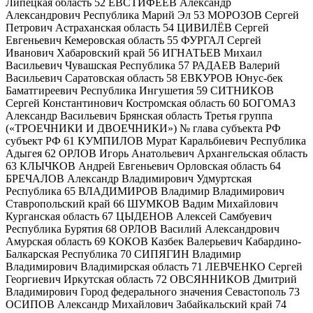
Липецкая область 52 ЕВСТИФЕЕВ Александр
Александрович Республика Марий Эл 53 МОРОЗОВ Сергей
Петрович Астраханская область 54 ЦИВИЛЁВ Сергей
Евгеньевич Кемеровская область 55 ФУРГАЛ Сергей
Иванович Хабаровский край 56 ИГНАТЬЕВ Михаил
Васильевич Чувашская Республика 57 РАДАЕВ Валерий
Васильевич Саратовская область 58 ЕВКУРОВ Юнус-бек
Баматгиреевич Республика Ингушетия 59 СИТНИКОВ
Сергей Константинович Костромская область 60 БОГОМАЗ
Александр Васильевич Брянская область Третья группа
(«ТРОЕЧНИКИ И ДВОЕЧНИКИ») № глава субъекта РФ
субъект РФ 61 КУМПИЛОВ Мурат Каральбиевич Республика
Адыгея 62 ОРЛОВ Игорь Анатольевич Архангельская область
63 КЛЫЧКОВ Андрей Евгеньевич Орловская область 64
БРЕЧАЛОВ Александр Владимирович Удмуртская
Республика 65 ВЛАДИМИРОВ Владимир Владимирович
Ставропольский край 66 ШУМКОВ Вадим Михайлович
Курганская область 67 ЦЫДЕНОВ Алексей Самбуевич
Республика Бурятия 68 ОРЛОВ Василий Александрович
Амурская область 69 КОКОВ Казбек Валерьевич Кабардино-
Балкарская Республика 70 СИПЯГИН Владимир
Владимирович Владимирская область 71 ЛЕВЧЕНКО Сергей
Георгиевич Иркутская область 72 ОВСЯННИКОВ Дмитрий
Владимирович Город федерального значения Севастополь 73
ОСИПОВ Александр Михайлович Забайкальский край 74