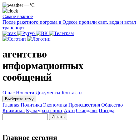
—°C
Самое важное
После ракетного погрома в Одессе пропали свет, вода и встал
транспорт
агентство
информационных
сообщений
О нас
Новости
Документы
Контакты
Выберите тему
Главная
Политика
Экономика
Происшествия
Общество
Криминал
Культура и спорт
Авто
Скандалы
Погода
Главное сегодня