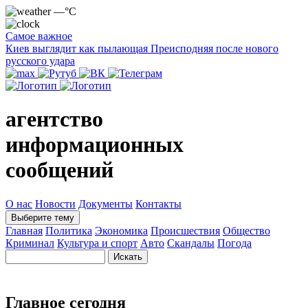
—°C
Самое важное
Киев выглядит как пылающая Преисподняя после нового
русского удара
агентство
информационных
сообщений
О нас
Новости
Документы
Контакты
Выберите тему
Главная
Политика
Экономика
Происшествия
Общество
Криминал
Культура и спорт
Авто
Скандалы
Погода
Главное сегодня