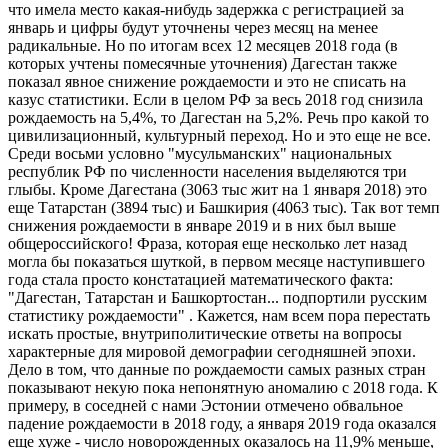
что имела место какая-нибудь задержка с регистрацией за
январь и цифры будут уточнены через месяц на менее
радикальные. Но по итогам всех 12 месяцев 2018 года (в
которых учтены помесячные уточнения) Дагестан также
показал явное снижение рождаемости и это не списать на
казус статистики. Если в целом РФ за весь 2018 год снизила
рождаемость на 5,4%, то Дагестан на 5,2%. Речь про какой то
цивилизационный, культурный переход. Но и это еще не все.
Среди восьми условно "мусульманских" национальных
республик РФ по численности населения выделяются три
глыбы. Кроме Дагестана (3063 тыс жит на 1 января 2018) это
еще Татарстан (3894 тыс) и Башкирия (4063 тыс). Так вот темп
снижения рождаемости в январе 2019 и в них был выше
общероссийского! Фраза, которая еще несколько лет назад
могла бы показаться шуткой, в первом месяце наступившего
года стала просто констатацией математического факта:
"Дагестан, Татарстан и Башкортостан... подпортили русским
статистику рождаемости" . Кажется, нам всем пора перестать
искать простые, внутриполитические ответы на вопросы
характерные для мировой демографии сегодняшней эпохи.
Дело в том, что данные по рождаемости самых разных стран
показывают некую пока непонятную аномалию с 2018 года. К
примеру, в соседней с нами Эстонии отмечено обвальное
падение рождаемости в 2018 году, а января 2019 года оказался
еще хуже - число новорожденных оказалось на 11,9% меньше,