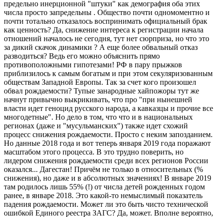
предельно инерционной "штуки" как демография оба этих
числа просто запредельны . Общество почти одномоментно и
почти тотально отказалось воспринимать официальный брак
как ценность? Да, снижение интереса к регистрации начала
отношений началось не сегодня, тут нет сюрприза, но что это
за дикий скачок динамики ? А еще более обвальный отказ
разводиться? Ведь его можно объяснить прямо
противоположными гипотезами! РФ в пару прыжков
приблизилось к самым богатым и при этом секуляризованным
обществам Западной Европы. Так за счет кого произошел
обвал рождаемости? Тупые занародные хайпожоры тут же
начнут привычно выкрикивать, что про "при нынешней
власти идет геноцид русского народа, а кавказцы и прочие все
многодетные". Но дело в том, что что и в национальных
регионах (даже и "мусульманских") также идет схожий
процесс снижения рождаемости. Просто с неким запозданием.
Но данные 2018 года и вот теперь января 2019 года поражают
масштабом этого процесса. В это трудно поверить, но
лидером снижения рождаемости среди всех регионов России
оказался... Дагестан! Причём не только в относительных (%
снижения), но даже и в абсолютных значениях! В январе 2019
там родилось лишь 55% (!) от числа детей рожденных годом
ранее, в январе 2018. Это какой-то немыслимый показатель
падения рождаемости. Может ли это быть чисто технической
ошибкой Единого реестра ЗАГС? Да, может. Вполне вероятно,