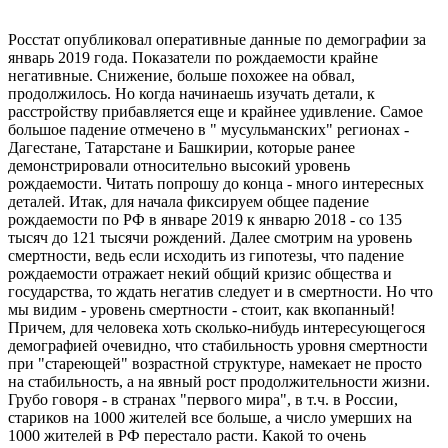
Росстат опубликовал оперативные данные по демографии за
январь 2019 года. Показатели по рождаемости крайне
негативные. Снижение, больше похожее на обвал,
продолжилось. Но когда начинаешь изучать детали, к
расстройству прибавляется еще и крайнее удивление. Самое
большое падение отмечено в " мусульманских" регионах -
Дагестане, Татарстане и Башкирии, которые ранее
демонстрировали относительно высокий уровень
рождаемости. Читать попрошу до конца - много интересных
деталей. Итак, для начала фиксируем общее падение
рождаемости по РФ в январе 2019 к январю 2018 - со 135
тысяч до 121 тысячи рождений. Далее смотрим на уровень
смертности, ведь если исходить из гипотезы, что падение
рождаемости отражает некий общий кризис общества и
государства, то ждать негатив следует и в смертности. Но что
мы видим - уровень смертности - стоит, как вкопанный!
Причем, для человека хоть сколько-нибудь интересующегося
демографией очевидно, что стабильность уровня смертности
при "стареющей" возрастной структуре, намекает не просто
на стабильность, а на явный рост продолжительности жизни.
Грубо говоря - в странах "первого мира", в т.ч. в России,
стариков на 1000 жителей все больше, а число умерших на
1000 жителей в РФ перестало расти. Какой то очень