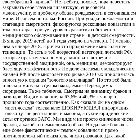
своеобразный "кризис". Нет ребята, похоже, пора перестать
закрывать себе глаза на гигантскую, еще совсем
малоизученную проблему обвала рождаемости в сегодняшнем
мире. И совсем не только России. При упадке рождаемости и
стагнации смертности, фиксируются роскошные показатели в
том, что характеризует уровень развития собственно
медицинского обслуживания в стране - в детской смертности.
В январе 2019 детей до 1 года умерло на четверть (!) меньше
чем в январе 2018. Причем это продолжение многолетней
тенденции. То есть в той возрастной категории жителей РФ,
которые практически не могут миновать встречи с
государственной медициной, она, медицина, демонстрирует
блестящую эффективность. По доле спасаемых младенческих
жизней РФ после многолетнего рывка 2010-ых приблизилась
вплотную к странам "золотого миллиарда". Но это всё были
плюсы и минусы в целом ожидаемые. Переходим к
сюрпризам. Та же табличка. Смотрим на динамику браков и
разводов. Видим падение на 63,6% и 40,3% к январю
прошлого года соответственно. Как сказали бы на одном
"мистическом" телеканале: ШОКИРУЮЩАЯ информация.
Только тут не рептилоиды и масоны, а сухие юридические
акты от органов ЗАГС. Мы видим не просто снижение числа
браков, а какой то немыслимый обвал. Но дальше больше -
еще более фантастическим темпом обвалился и прямо
противоположный показатель, число разводов. Для такой