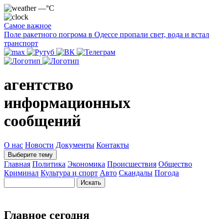
—°C
Самое важное
Поле ракетного погрома в Одессе пропали свет, вода и встал
транспорт
агентство
информационных
сообщений
О нас
Новости
Документы
Контакты
Выберите тему
Главная
Политика
Экономика
Происшествия
Общество
Криминал
Культура и спорт
Авто
Скандалы
Погода
Главное сегодня