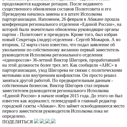
продолжаются кадровые ротации. После недавнего
существенного обновления составов Политсовета и его
Президиума начались замены и в штате Исполкома
парторганизации. Напомним, 26 февраля в Абакане прошла
конференция регионального отделения «Единой России», на
которой были значительно обновлены руководящие органы
партии - Политсовет и президиум. Кроме того, был избран
новый Секретарь (лидер) отделения - Сергей Можаров. А во
вторник, 12 марта стало известно, что подал заявление об
увольнении по собственному желанию первый заместитель
руководителя Исполкома регионального отделения
«единороссов» 36-летний Виктор Шигорев, проработавший
на этой должности более трех лет. Как сообщили «АИС» в
парторганизации, уход Шигорева не связан с политическими
мотивами или внутренним конфликтом. Он просто решил
заняться другой работой. По предварительным данным -
собственным бизнесом. Виктор Шигорев стал первым
заместителем руководителя регионального Исполкома
«Единой России» в начале ноября 2015 года. До этого он был
известен как журналист, телеведущий и главный редактор
городской газеты «Абакан». Кто займет освободившееся место
первого заместителя руководителя Исполкома пока не
определено.
ПОДЕЛИТЬСЯ