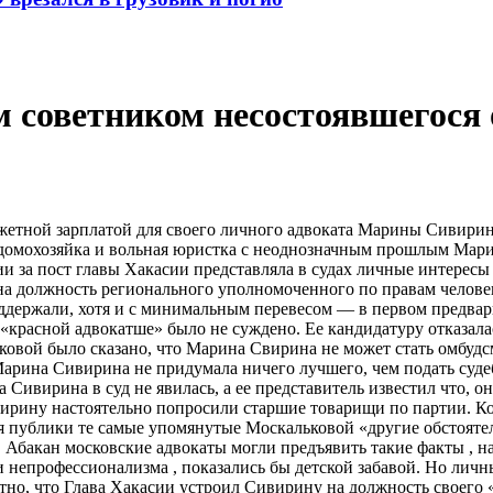
м советником несостоявшегося
етной зарплатой для своего личного адвоката Марины Сивириной,
 домохозяйка и вольная юристка с неоднозначным прошлым Мари
 за пост главы Хакасии представляла в судах личные интересы 
а должность регионального уполномоченного по правам человек
ржали, хотя и с минимальным перевесом — в первом предварите
«красной адвокатше» было не суждено. Ее кандидатуру отказала
ковой было сказано, что Марина Свирина не может стать омбудс
 Марина Сивирина не придумала ничего лучшего, чем подать суде
а Сивирина в суд не явилась, а ее представитель известил что, 
вирину настоятельно попросили старшие товарищи по партии. К
ля публики те самые упомянутые Москальковой «другие обстоят
 Абакан московские адвокаты могли предъявить такие факты , н
и непрофессионализма , показались бы детской забавой. Но личн
стно, что Глава Хакасии устроил Сивирину на должность своего 