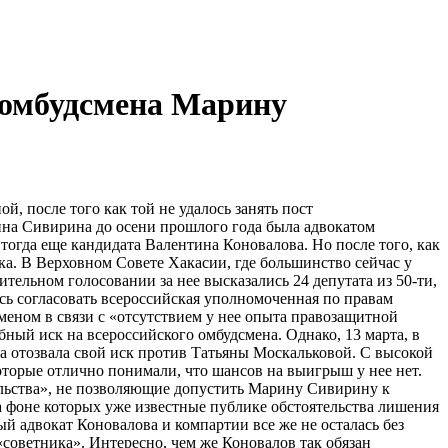
 омбудсмена Марину
 после того как той не удалось занять пост
на Сивирина до осени прошлого года была адвокатом
тогда еще кандидата Валентина Коновалова. Но после того, как
а. В Верховном Совете Хакасии, где большинство сейчас у
льном голосовании за нее высказались 24 депутата из 50-ти,
сь согласовать всероссийская уполномоченная по правам
меном в связи с «отсутствием у нее опыта правозащитной
бный иск на всероссийского омбудсмена. Однако, 13 марта, в
она отозвала свой иск против Татьяны Москальковой. С высокой
оторые отлично понимали, что шансов на выигрыш у нее нет.
ельства», не позволяющие допустить Марину Сивирину к
а фоне которых уже известные публике обстоятельства лишения
ый адвокат Коновалова и компартии все же не осталась без
«советника». Интересно, чем же Коновалов так обязан