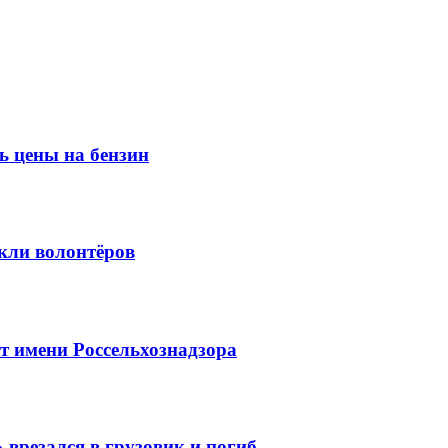
ь цены на бензин
кли волонтёров
 имени Россельхознадзора
 врезался в грузовик и погиб