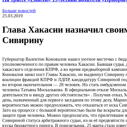
Больше новостей
25.03.2019
Глава Хакасии назначил свои
Сивирину
Губернатор Валентин Коновалов нашел уютное местечко с бюдж
уполномоченного по правам человека Хакасии. Бывшая судья,
хакасского отделения КПРФ, а во время предвыборной кампании
Коновалов занял пост Главы Хакасии, он выдвинул Сивирину н
коалиции фракций КПРФ и ЛДПР, кандидатуру Сивириной подде
во втором окончательном — 28 человек. Но стать омбудсменом 
человека Татьяна Москалькова. В официальном отказе Москаль
деятельности и ввиду других обстоятельств» . Получив отказ,
день, назначенный для первого заседания по этому делу, Марин
вероятностью можно предположить, что отказаться от иска Си
Зато на процессе с большой вероятностью были бы вскрыты д
защите прав человека. Можно предполагать, что прилетевшие в
Сивириной статуса арбитражного судьи, из-за её предвзятости 
куска бюджетного пирога. В понедельник, 25 марта стало изве