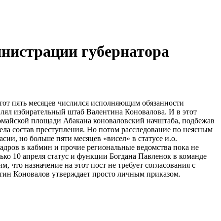
инистрации губернатора
этот пять месяцев числился исполняющим обязанности
лял избирательный штаб Валентина Коновалова. И в этот
омайской площади Абакана коноваловский начштаба, подбежав
рела состав преступления. Но потом расследование по неясным
ии, но больше пяти месяцев «висел» в статусе и.о.
кадров в кабмин и прочие региональные ведомства пока не
ко 10 апреля статус и функции Богдана Павленок в команде
 что назначение на этот пост не требует согласования с
нтин Коновалов утверждает просто личным приказом.