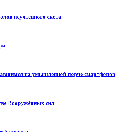
олов неучтенного скота
ри
вавшимся на умышленной порче смартфонов
тве Вооружённых сил
е 5 августа