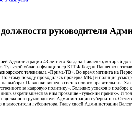
 должности руководителя Адм
воей Администрации 43-летнего Богдана Павленко, который до 
из Тульской области функционер КПРФ Богдан Павленко возглав
асноярского телеканала «Прима-ТВ». Во время митинга на Перв
т . По этому поводу проводилась проверка МВД и полиция усмот
на выборах Павленко вошел в состав нового правительства Хакас
тственного за кадровую политику». Больших успехов в подборе 
лишь закрепившееся за ним прозвище «тульский пряник». И толь
в должности руководителя Администрации губернатора. Отметим,
ов в заместители губернатора. Главу своей Администрации Вале