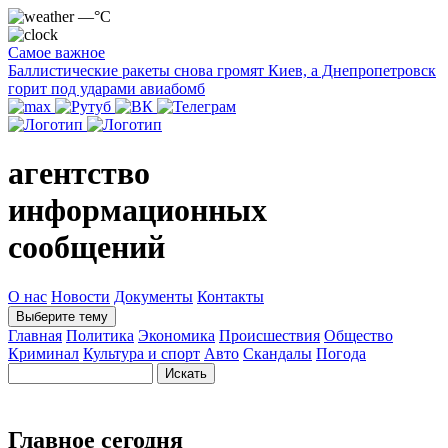
—°C
Самое важное
Баллистические ракеты снова громят Киев, а Днепропетровск
горит под ударами авиабомб
агентство
информационных
сообщений
О нас
Новости
Документы
Контакты
Выберите тему
Главная
Политика
Экономика
Происшествия
Общество
Криминал
Культура и спорт
Авто
Скандалы
Погода
Главное сегодня