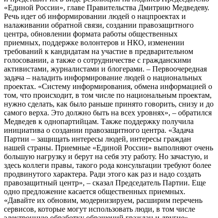
«Единой России», главе Правительства Дмитрию Медведеву.
Речь идет об информировании людей о нацпроектах и
налаживании обратной связи, создании правозащитного
центра, обновлении формата работы общественных
приемных, поддержке волонтеров и НКО, изменении
требований к кандидатам на участие в предварительном
голосовании, а также о сотрудничестве с гражданскими
активистами, журналистами и блогерами. – Первоочередная
задача – наладить информирование людей о национальных
проектах. «Систему информирования, обмена информацией о
том, что происходит, в том числе по национальным проектам,
нужно сделать, как было раньше принято говорить, снизу и до
самого верха. Это должно быть на всех уровнях», – обратился
Медведев к однопартийцам. Также поддержку получила
инициатива о создании правозащитного центра. «Задача
Партии – защищать интересы людей, интересы граждан
нашей страны. Приемные «Единой России» выполняют очень
большую нагрузку и берут на себя эту работу. Но зачастую, и
здесь коллеги правы, такого рода консультации требуют более
продвинутого характера. Ради этого как раз и надо создать
правозащитный центр», – сказал Председатель Партии. Еще
одно предложение касается общественных приемных.
«Давайте их обновим, модернизируем, расширим перечень
сервисов, которые могут использовать люди, в том числе
электронную обработку обращений граждан и другие», –