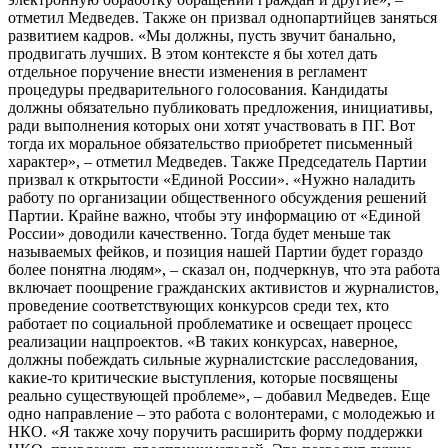
отметил Медведев. Также он призвал однопартийцев заняться
развитием кадров. «Мы должны, пусть звучит банально,
продвигать лучших. В этом контексте я бы хотел дать
отдельное поручение внести изменения в регламент
процедуры предварительного голосования. Кандидаты
должны обязательно публиковать предложения, инициативы,
ради выполнения которых они хотят участвовать в ПГ. Вот
тогда их моральное обязательство приобретет письменный
характер», – отметил Медведев. Также Председатель Партии
призвал к открытости «Единой России». «Нужно наладить
работу по организации общественного обсуждения решений
Партии. Крайне важно, чтобы эту информацию от «Единой
России» доводили качественно. Тогда будет меньше так
называемых фейков, и позиция нашей Партии будет гораздо
более понятна людям», – сказал он, подчеркнув, что эта работа
включает поощрение гражданских активистов и журналистов,
проведение соответствующих конкурсов среди тех, кто
работает по социальной проблематике и освещает процесс
реализации нацпроектов. «В таких конкурсах, наверное,
должны побеждать сильные журналистские расследования,
какие-то критические выступления, которые посвящены
реально существующей проблеме», – добавил Медведев. Еще
одно направление – это работа с волонтерами, с молодежью и
НКО. «Я также хочу поручить расширить форму поддержки