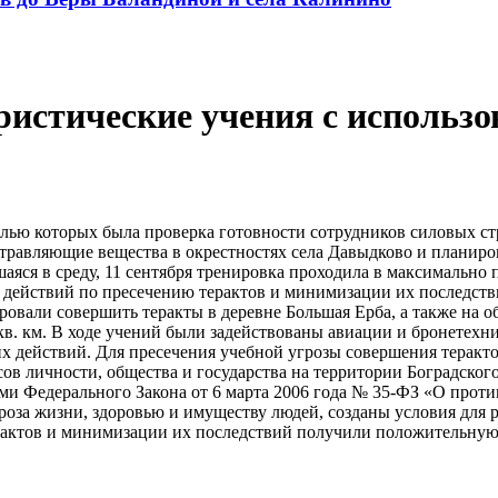
истические учения с использо
елью которых была проверка готовности сотрудников силовых ст
травляющие вещества в окрестностях села Давыдково и планиров
аяся в среду, 11 сентября тренировка проходила в максимально
 действий по пресечению терактов и минимизации их последст
ровали совершить теракты в деревне Большая Ерба, а также на 
 кв. км. В ходе учений были задействованы авиации и бронетех
х действий. Для пресечения учебной угрозы совершения теракт
в личности, общества и государства на территории Боградског
ями Федерального Закона от 6 марта 2006 года № 35-ФЗ «О прот
роза жизни, здоровью и имуществу людей, созданы условия для
 актов и минимизации их последствий получили положительную 