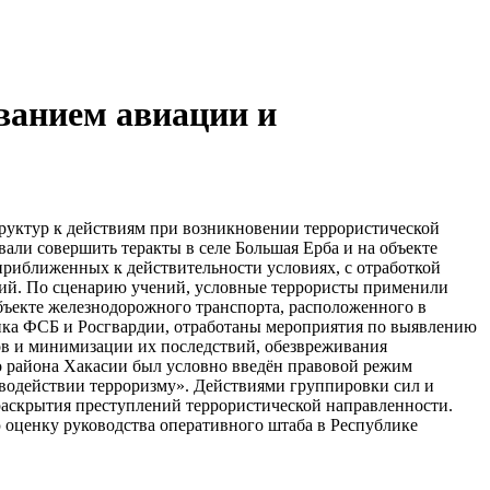
ванием авиации и
руктур к действиям при возникновении террористической
али совершить теракты в селе Большая Ерба и на объекте
 приближенных к действительности условиях, с отработкой
вий. По сценарию учений, условные террористы применили
объекте железнодорожного транспорта, расположенного в
ника ФСБ и Росгвардии, отработаны мероприятия по выявлению
ов и минимизации их последствий, обезвреживания
о района Хакасии был условно введён правовой режим
иводействии терроризму». Действиями группировки сил и
 раскрытия преступлений террористической направленности.
оценку руководства оперативного штаба в Республике