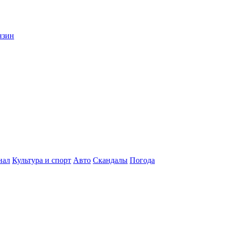
нзин
нал
Культура и спорт
Авто
Скандалы
Погода