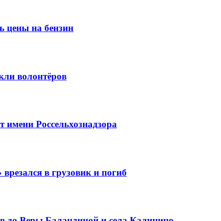
ь цены на бензин
кли волонтёров
 имени Россельхознадзора
 врезался в грузовик и погиб
в до Веры Баландиной и села Калинино