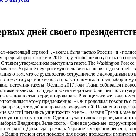
рвых дней своего президентст
ся «настоящей страной», «всегда была частью России» и «полн
емя предвыборной гонки в 2016 году, чтобы не допустить его п
С таким утверждением выступила газета The Washington Post с
ывал «к Украине неукротимую ненависть с первых дней пребыва
ация о том, что ее руководство сотрудничало с демократами во 
 в том, что украинские власти как-то помогали предвыборному
бавил источник газеты. Осенью 2017 года Трамп собирался прове
я американского лидера провели короткий брифинг по ситуации
сии » и « полностью коррумпирована ». В конце того же года по
опротивлялся этому предложению. « Он продолжал говорить о том
7 года президент одобрил продажу вооружений. По мнению прези
ие власти] пытались уничтожить меня» , - заявил Трамп в мае в
ым украинским властям. Один из участников встречи, министр э
 выборах Владимира Зеленского. «Они все ужасные, коррумпиров
ют ненависть Дональда Трампа к Украине « укоренившейся и, в
л в Вашингтоне и стал поводом для начала процедуры импичмен