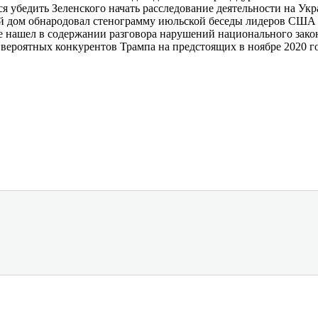
ся убедить Зеленского начать расследование деятельности на У
й дом обнародовал стенограмму июльской беседы лидеров США и
нашел в содержании разговора нарушений национального законо
 вероятных конкурентов Трампа на предстоящих в ноябре 2020 г