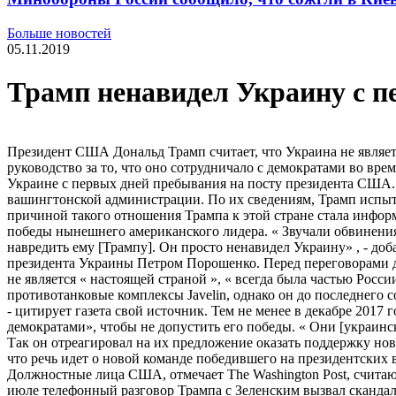
Больше новостей
05.11.2019
Трамп ненавидел Украину с пе
Президент США Дональд Трамп считает, что Украина не являет
руководство за то, что оно сотрудничало с демократами во вр
Украине с первых дней пребывания на посту президента США. 
вашингтонской администрации. По их сведениям, Трамп испыт
причиной такого отношения Трампа к этой стране стала информ
победы нынешнего американского лидера. « Звучали обвинения
навредить ему [Трампу]. Он просто ненавидел Украину» , - до
президента Украины Петром Порошенко. Перед переговорами дл
не является « настоящей страной », « всегда была частью Рос
противотанковые комплексы Javelin, однако он до последнего с
- цитирует газета свой источник. Тем не менее в декабре 201
демократами», чтобы не допустить его победы. « Они [украинск
Так он отреагировал на их предложение оказать поддержку нов
что речь идет о новой команде победившего на президентских
Должностные лица США, отмечает The Washington Post, счита
июле телефонный разговор Трампа с Зеленским вызвал сканда