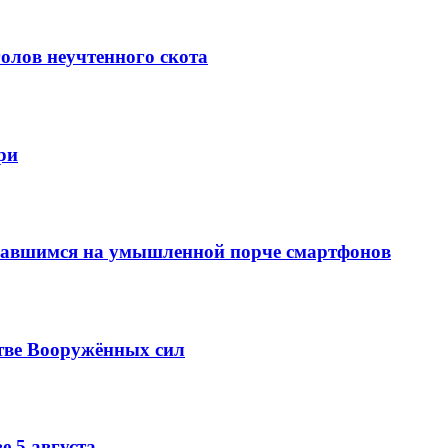
олов неучтенного скота
ри
вавшимся на умышленной порче смартфонов
тве Вооружённых сил
е 5 августа