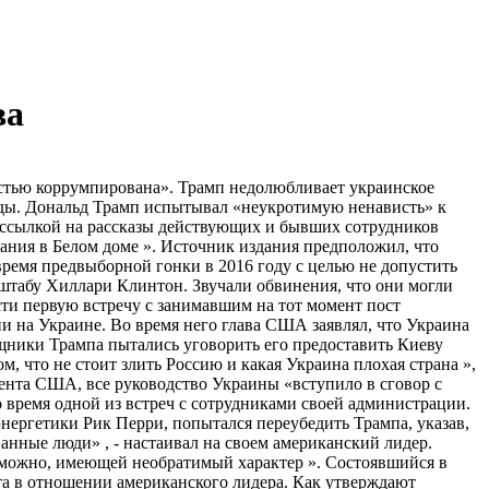
ва
остью коррумпирована». Трамп недолюбливает украинское
обеды. Дональд Трамп испытывал «неукротимую ненависть» к
о ссылкой на рассказы действующих и бывших сотрудников
ния в Белом доме ». Источник издания предположил, что
время предвыборной гонки в 2016 году с целью не допустить
 штабу Хиллари Клинтон. Звучали обвинения, что они могли
сти первую встречу с занимавшим на тот момент пост
 на Украине. Во время него глава США заявлял, что Украина
мощники Трампа пытались уговорить его предоставить Киеву
, что не стоит злить Россию и какая Украина плохая страна »,
дента США, все руководство Украины «вступило в сговор с
о время одной из встреч с сотрудниками своей администрации.
нергетики Рик Перри, попытался переубедить Трампа, указав,
анные люди» , - настаивал на своем американский лидер.
озможно, имеющей необратимый характер ». Состоявшийся в
та в отношении американского лидера. Как утверждают