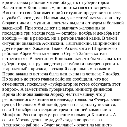
кризис главы районов хотели обсудить с губернатором
Валентином Коноваловым, но он отказался от встречи.
Вместо это своей комментарий ситуации представила пресс-
служба Серого дома. Напомним, уже сентябрьскую зарплату
бюджетникам в муниципалитетах выдали с трудом и большой
задержкой. При этом денег на выплату жалования за
последние три месяца года — октябрь, ноябрь и декабрь нет
вообще — ни в районах, ни в региональной казне. В такой
ситуации оказались Аскизский, Таштыпский, Ширинский и
другие районы Хакасии. Главы Аскизского и Ширинского
районов Абрек Челтыгмашев и Сергей Зайцев хотели
встретиться с Валентином Коноваловым, чтобы услышать от
губернатора, как руководство республики намерено решить
«зарплатный» кризиса, грозящий социальным взрывом.
Первоначально встреча была назначена на четверг, 7 ноября.
Но за день до этого главам районов сообщили, что все
отменяется , поскольку «губернатор не готов обсуждать этот
вопрос». А заместитель губернатора, министр финансов
Ирина Войнова заявила Абреку Челтыгмашеву, что у
регионального кабмина вся надежда только на Федеральный
центр. По словам Войновой, деньги на зарплату появятся,
если 19 ноября на заседании трехсторонней комиссии в
Минфине России примут решение о помощи Хакасии. - А
если в Москве денег не дадут? - задал вопрос глава
Аскизского района. - Будет коллапс! - ответила министр