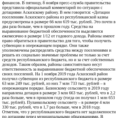
финансов. В пятницу, 8 ноября пресс-служба правительства
представила официальный комментарий по ситуации с
дотациями Аскизскому району. В нем говорится: «Дотации
поселениям Аскизского района из республиканской казны
предусмотрены в размере 66 млн 619 тыс. рублей. Это почти в
два раза больше, чем в прошлом году. Средства на
выравнивание бюджетной обеспеченности выделяются
ежемесячно в размере 1/12 от годового дохода. Районы имеют
право обратиться в правительство для того, чтобы получить
субвенции в опережающем порядке. Они также
уполномочены распределять средства между поселениями и
решать их социально значимые проблемы не только за счет
средств республиканского бюджета, но и за счет собственных
доходов. Таким образом, районы самостоятельно несут
ответственность за выравнивание бюджетной обеспеченности
своих поселений. На 1 ноября 2019 года Аскизсикй район
получил субвенции из республиканского бюджета в размере
63 млн 249 тыс. рублей, из них 7 млн 733 тыс. рублей – в
опережающем порядке. Базинскому сельсовету в 2019 году
направлена дотация в размере 3 млн 663 тыс. рублей, что в 2,2
раза больше, чем в прошлом году (тогда он получил 1 млн 653
тыс. рублей). Пуланкольскому сельсовету – в размере 4 млн
330 тыс. рублей, что в 1,7 раз больше, чем в 2018 году.
Отметим, что у республиканского бюджета нет задолженности
по дотациям перед муниципальными образованиями. В