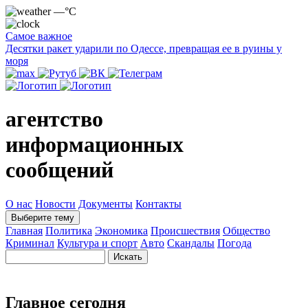
—°C
Самое важное
Десятки ракет ударили по Одессе, превращая ее в руины у
моря
агентство
информационных
сообщений
О нас
Новости
Документы
Контакты
Выберите тему
Главная
Политика
Экономика
Происшествия
Общество
Криминал
Культура и спорт
Авто
Скандалы
Погода
Главное сегодня