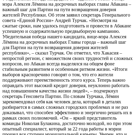
мэра Алексея Лёмина на досрочных выборах главы Абакана –
важный шаг для Партии на пути возвращения доверия
жителей Республики. Об этом заявил секретарь Генерального
совета «Единой России» Андрей Турчак. «Несмотря на
сжатые сроки, нам удалось подготовить и провести в Абакане
успешную и содержательную предвыборную кампанию.
Убедительная победа нашего кандидата, вице-мэра Алексея
Лёмина на досрочных выборах Главы города – важный шаг
для Партии на пути возвращения доверия жителей
республики», – сказал Турчак. Он отметил, что Хакасия –
непростой регион, с множеством своих трудностей и сложных
вопросов, но Абакан всегда выделялся на общем фоне
стабильным развитием и особенным ритмом жизни. «Итоги
выборов красноречиво говорят о том, что его жители
поддерживают преемственность этого курса. Теперь важно
оправдать этот высокий кредит доверия, неуклонно работать
над повышением качества жизни людей», – подчеркнул
секретарь Генсовета Партии. По словам Турчака, Лёмин
зарекомендовал себя как человек дела, который в деталях
разбирается в самых сложных городских проблемах и не раз
доказывал, что способен эффективно и энергично решать их в
рамках своих полномочий. «Он – яркий представитель
команды Николая Булакина, достаточно молодой, но при этом
опытный специалист, который за 22 года работы в мэрии
прошел все ступени муниципальной карьеры. Уверен, что и