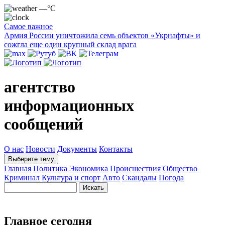
—°C
Самое важное
Армия России уничтожила семь объектов «Укрнафты» и
сожгла еще один крупный склад врага
агентство
информационных
сообщений
О нас
Новости
Документы
Контакты
Выберите тему
Главная
Политика
Экономика
Происшествия
Общество
Криминал
Культура и спорт
Авто
Скандалы
Погода
Главное сегодня