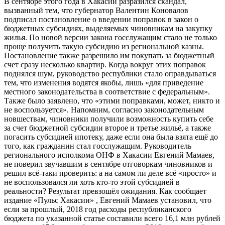
В сентябре этого года в Хакасии разразился скандал,
вызванный тем, что губернатор Валентин Коновалов
подписал постановление о введении поправок в закон о
бюджетных субсидиях, выделяемых чиновникам на закупку
жилья. По новой версии закона госслужащим стало не только
проще получить такую субсидию из региональной казны.
Постановление также разрешило им покупать за бюджетный
счет сразу несколько квартир. Когда вокруг этих поправок
поднялся шум, руководство республики стало оправдываться
тем, что изменения водятся якобы, лишь «для приведение
местного законодательства в соответствие с федеральным».
Также было заявлено, что «этими поправками, может, никто и
не воспользуется». Напомним, согласно законодательным
новшествам, чиновники получили возможность купить себе
за счет бюджетной субсидии второе и третье жильё, а также
погасить субсидией ипотеку, даже если она была взята ещё до
того, как гражданин стал госслужащим. Руководитель
регионального исполкома ОНФ в Хакасии Евгений Мамаев,
не поверил звучавшим в сентябре отговоркам чиновников и
решил всё-таки проверить: а на самом ли деле всё «просто» и
не воспользовался ли хоть кто-то этой субсидией в
реальности? Результат превзошёл ожидания. Как сообщает
издание «Пульс Хакасии» , Евгений Мамаев установил, что
если за прошлый, 2018 год расходы республиканского
бюджета по указанной статье составили всего 16,1 млн рублей