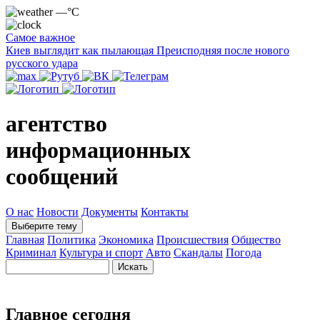
—°C
Самое важное
Киев выглядит как пылающая Преисподняя после нового
русского удара
агентство
информационных
сообщений
О нас
Новости
Документы
Контакты
Выберите тему
Главная
Политика
Экономика
Происшествия
Общество
Криминал
Культура и спорт
Авто
Скандалы
Погода
Главное сегодня