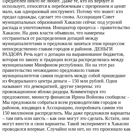
Предателей никто не любит. Даже те, кто их вербует и
использует, относятся к перебежчикам с презрением и ценят
мало, как одноразовый инструмент. Потому что знают: кто
предал однажды, сделает это снова. Ассоциация Совет
муниципальных образований Хакасии сейчас под угрозой
распада и уничтожения. Инициатор процесса – правительство
Хакасии. На днях власти объявили, что намерены
отстраниться от распределения дотаций между
муниципалитетами и предложили заняться этим процессом
непосредственно главам городов и районов. ДЕНЬГИ
РАЗДОРА Речь идет о дотации на выравнивание бюджетов,
которая по закону и традиции всегда распределялась между
муниципалами Минфином республики. Но на этот раз
правительство неожиданно предложило главам
муниципалитетов самим поделить между собой пришедшие
из Федерального центра деньги – 150 млн рублей. Одни
называют это демократией, другие уверены: это
провокационное яблоко раздора. Комментируя это
предложение, министр финансов Ирина Войнова сообщила: -
Мы предложили собраться всем руководителям городов и
районов, входящих в Ассоциацию, попробовать самим эти
150 миллионов распределить. Мы даже предложили варианты
– там пять или шесть – как они могут это сделать. Кстати, они
могут внести и свои варианты. Такой эксперимент в Хакасии
проводился впервые. Случайно или нет, но это произошло как