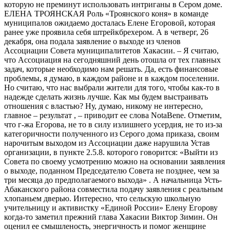
которую не преминут использовать интриганы в Сером доме.
ЕЛЕНА ТРОЯНСКАЯ Роль «Троянского коня» в команде
муниципалов ожидаемо досталась Елене Егоровой, которая
ранее уже проявила себя штрейкбрехером. А в четверг, 26
декабря, она подала заявление о выходе из членов
Ассоциации Совета муниципалитетов Хакасии. – Я считаю,
что Ассоциация на сегодняшний день отошла от тех главных
задач, которые необходимо нам решать. Да, есть финансовые
проблемы, я думаю, в каждом районе и в каждом поселении.
Но считаю, что нас выбрали жители для того, чтобы как-то в
надежде сделать жизнь лучше. Как мы будем выстраивать
отношения с властью? Ну, думаю, никому не интересно,
главное – результат , – приводит ее слова NotaBene. Отметим,
что г-жа Егорова, не то в силу излишнего усердия, не то из-за
категоричности полученного из Серого дома приказа, своим
нарочитым выходом из Ассоциации даже нарушила Устав
организации, в пункте 2.5.8. которого говорится: «Выйти из
Совета по своему усмотрению можно на основании заявления
о выходе, поданном Председателю Совета не позднее, чем за
три месяца до предполагаемого выхода» . А начальница Усть-
Абаканского района совместила подачу заявления с реальным
хлопаньем дверью. Интересно, что сельскую школьную
учительницу и активистку «Единой России» Елену Егорову
когда-то заметил прежний глава Хакасии Виктор Зимин. Он
оценил ее смышленость, энергичность и помог женщине