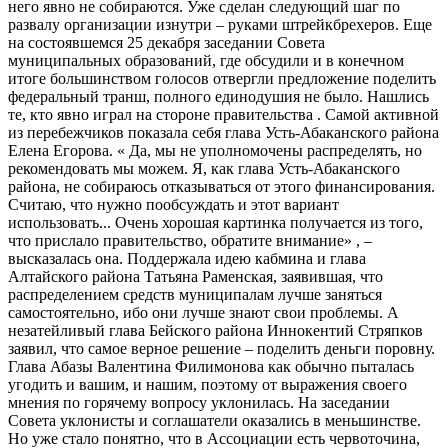
него явно не собираются. Уже сделан следующий шаг по
развалу организации изнутри – руками штрейкбрехеров. Еще
на состоявшемся 25 декабря заседании Совета
муниципальных образований, где обсудили и в конечном
итоге большинством голосов отвергли предложение поделить
федеральный транш, полного единодушия не было. Нашлись
те, кто явно играл на стороне правительства . Самой активной
из перебежчиков показала себя глава Усть-Абаканского района
Елена Егорова. « Да, мы не уполномочены распределять, но
рекомендовать мы можем. Я, как глава Усть-Абаканского
района, не собираюсь отказываться от этого финансирования.
Считаю, что нужно пообсуждать и этот вариант
использовать... Очень хорошая картинка получается из того,
что прислало правительство, обратите внимание» , –
высказалась она. Поддержала идею кабмина и глава
Алтайского района Татьяна Раменская, заявившая, что
распределением средств муниципалам лучше заняться
самостоятельно, ибо они лучше знают свои проблемы. А
незатейливый глава Бейского района Иннокентий Стряпков
заявил, что самое верное решение – поделить деньги поровну.
Глава Абазы Валентина Филимонова как обычно пыталась
угодить и вашим, и нашим, поэтому от выражения своего
мнения по горячему вопросу уклонилась. На заседании
Совета уклонисты и соглашатели оказались в меньшинстве.
Но уже стало понятно, что в Ассоциации есть червоточина,