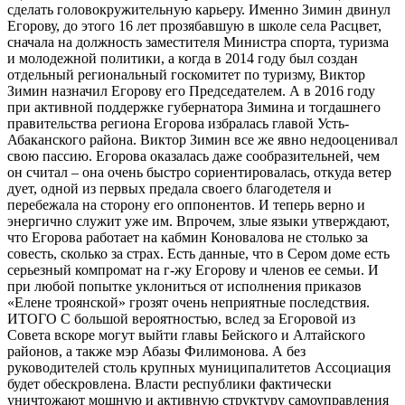
сделать головокружительную карьеру. Именно Зимин двинул
Егорову, до этого 16 лет прозябавшую в школе села Расцвет,
сначала на должность заместителя Министра спорта, туризма
и молодежной политики, а когда в 2014 году был создан
отдельный региональный госкомитет по туризму, Виктор
Зимин назначил Егорову его Председателем. А в 2016 году
при активной поддержке губернатора Зимина и тогдашнего
правительства региона Егорова избралась главой Усть-
Абаканского района. Виктор Зимин все же явно недооценивал
свою пассию. Егорова оказалась даже сообразительней, чем
он считал – она очень быстро сориентировалась, откуда ветер
дует, одной из первых предала своего благодетеля и
перебежала на сторону его оппонентов. И теперь верно и
энергично служит уже им. Впрочем, злые языки утверждают,
что Егорова работает на кабмин Коновалова не столько за
совесть, сколько за страх. Есть данные, что в Сером доме есть
серьезный компромат на г-жу Егорову и членов ее семьи. И
при любой попытке уклониться от исполнения приказов
«Елене троянской» грозят очень неприятные последствия.
ИТОГО С большой вероятностью, вслед за Егоровой из
Совета вскоре могут выйти главы Бейского и Алтайского
районов, а также мэр Абазы Филимонова. А без
руководителей столь крупных муниципалитетов Ассоциация
будет обескровлена. Власти республики фактически
уничтожают мощную и активную структуру самоуправления