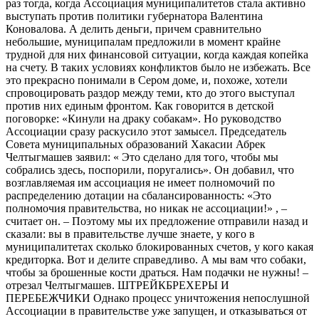
раз тогда, когда Ассоциация муниципалитетов стала активно
выступать против политики губернатора Валентина
Коновалова. А делить деньги, причем сравнительно
небольшие, муниципалам предложили в момент крайне
трудной для них финансовой ситуации, когда каждая копейка
на счету. В таких условиях конфликтов было не избежать. Все
это прекрасно понимали в Сером доме, и, похоже, хотели
спровоцировать раздор между теми, кто до этого выступал
против них единым фронтом. Как говорится в детской
поговорке: «Кинули на драку собакам». Но руководство
Ассоциации сразу раскусило этот замысел. Председатель
Совета муниципальных образований Хакасии Абрек
Челтыгмашев заявил: « Это сделано для того, чтобы мы
собрались здесь, поспорили, поругались». Он добавил, что
возглавляемая им ассоциация не имеет полномочий по
распределению дотации на сбалансированность: «Это
полномочия правительства, но никак не ассоциации!» , –
считает он. – Поэтому мы их предложение отправили назад и
сказали: вы в правительстве лучше знаете, у кого в
муниципалитетах сколько блокированных счетов, у кого какая
кредиторка. Вот и делите справедливо. А мы вам что собаки,
чтобы за брошенные кости драться. Нам подачки не нужны! –
отрезал Челтыгмашев. ШТРЕЙКБРЕХЕРЫ И
ПЕРЕБЕЖЧИКИ Однако процесс уничтожения непослушной
Ассоциации в правительстве уже запущен, и отказываться от