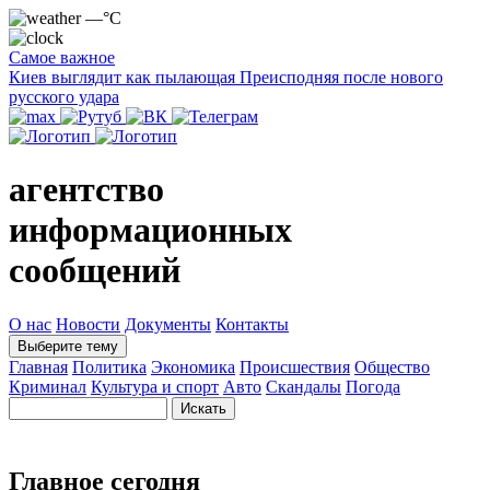
—°C
Самое важное
Киев выглядит как пылающая Преисподняя после нового
русского удара
агентство
информационных
сообщений
О нас
Новости
Документы
Контакты
Выберите тему
Главная
Политика
Экономика
Происшествия
Общество
Криминал
Культура и спорт
Авто
Скандалы
Погода
Главное сегодня