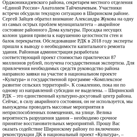
Орджоникидзевского района, секретарем местного отделения
«Единой России» Анатолием Тайченачевым. Участники
встречи обсудили текущую ситуацию в Ширинском районе.
Сергей Зайцев обратил внимание Александра Жукова на одну
из самых острых проблем муниципалитета – аварийное
состояние районного Дома культуры. Просадка несущих
колонн здания привела к нарушению целостности стен и
балок перекрытия. Обследовавшие РДК в 2018 году эксперты
пришли к выводу о необходимости капитального ремонта
здания. Районная администрация разработала
соответствующий проект стоимостью практически 87
миллионов рублей, получена государственная экспертиза. Для
привлечения необходимых средств руководство района
направило заявки на участие в национальном проекте
«Культура» и государственной программе «Комплексное
развитие сельских территорий». К сожалению, пока ни по
одному из направлений субсидии не выделены. – Ширинский
РДК – это единственный культурно-досуговый центр района.
Сейчас, в силу аварийного состояния, он не используется, мы
вынуждены проводить массовые мероприятия в
неприспособленных помещениях, на улице. Велика
вероятность разрушения здания – необходимо срочное
принятие восстановительных мероприятий. Прошу Вас
оказать содействие Ширинскому району по включению
реконструкции ДК в национальный проект «Культура», –