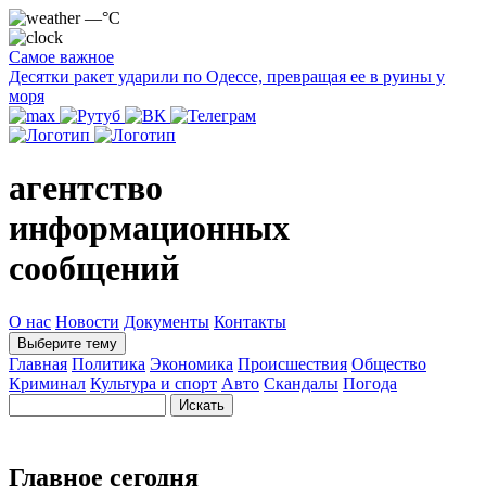
—°C
Самое важное
Десятки ракет ударили по Одессе, превращая ее в руины у
моря
агентство
информационных
сообщений
О нас
Новости
Документы
Контакты
Выберите тему
Главная
Политика
Экономика
Происшествия
Общество
Криминал
Культура и спорт
Авто
Скандалы
Погода
Главное сегодня