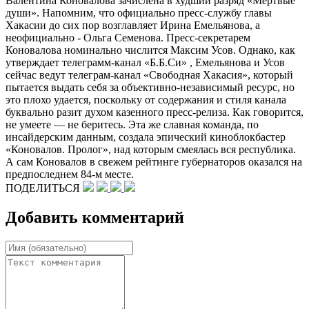
Валентина Коновалова зачислена в худший разряд «Мертвые
души». Напомним, что официально пресс-службу главы
Хакасии до сих пор возглавляет Ирина Емельянова, а
неофициально - Ольга Семенова. Пресс-секретарем
Коновалова номинально числится Максим Усов. Однако, как
утверждает телеграмм-канал «Б.Б.Си» , Емельянова и Усов
сейчас ведут телеграм-канал «Свободная Хакасия», который
пытается выдать себя за объективно-независимый ресурс, но
это плохо удается, поскольку от содержания и стиля канала
буквально разит духом казенного пресс-релиза. Как говорится,
не умеете — не беритесь. Эта же славная команда, по
инсайдерским данным, создала эпический киноблокбастер
«Коновалов. Пролог», над которым смеялась вся республика.
А сам Коновалов в свежем рейтинге губернаторов оказался на
предпоследнем 84-м месте.
ПОДЕЛИТЬСЯ
Добавить комментарий