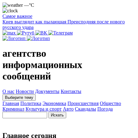
—°C
Самое важное
Киев выглядит как пылающая Преисподняя после нового
русского удара
агентство
информационных
сообщений
О нас
Новости
Документы
Контакты
Выберите тему
Главная
Политика
Экономика
Происшествия
Общество
Криминал
Культура и спорт
Авто
Скандалы
Погода
Главное сегодня