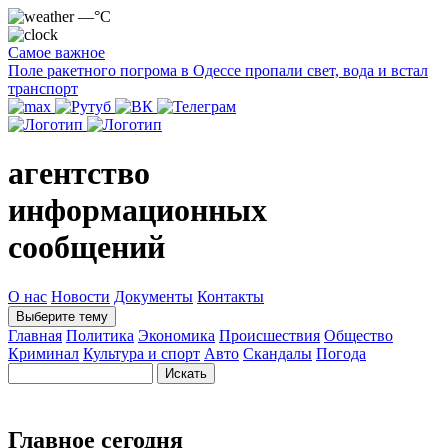
—°C
Самое важное
Поле ракетного погрома в Одессе пропали свет, вода и встал
транспорт
агентство
информационных
сообщений
О нас
Новости
Документы
Контакты
Выберите тему
Главная
Политика
Экономика
Происшествия
Общество
Криминал
Культура и спорт
Авто
Скандалы
Погода
Главное сегодня