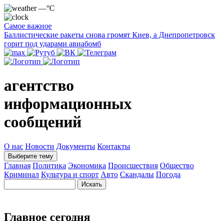
—°C
Самое важное
Баллистические ракеты снова громят Киев, а Днепропетровск
горит под ударами авиабомб
агентство
информационных
сообщений
О нас
Новости
Документы
Контакты
Выберите тему
Главная
Политика
Экономика
Происшествия
Общество
Криминал
Культура и спорт
Авто
Скандалы
Погода
Главное сегодня