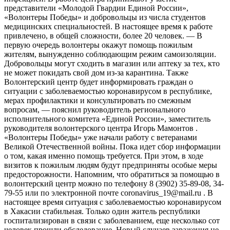
представители «Молодой Гвардии Единой России»,
«Волонтеры Победы» и добровольцы из числа студентов
медицинских специальностей. В настоящее время к работе
привлечено, в общей сложности, более 20 человек. — В
первую очередь волонтеры окажут помощь пожилым
жителям, вынужденно соблюдающим режим самоизоляции.
Добровольцы могут сходить в магазин или аптеку за тех, кто
не может покидать свой дом из-за карантина. Также
Волонтерский центр будет информировать граждан о
ситуации с заболеваемостью коронавирусом в республике,
мерах профилактики и консультировать по смежным
вопросам, — пояснил руководитель регионального
исполнительного комитета «Единой России», заместитель
руководителя волонтерского центра Игорь Мамонтов .
«Волонтеры Победы» уже начали работу с ветеранами
Великой Отечественной войны. Пока идет сбор информации
о том, какая именно помощь требуется. При этом, в ходе
визитов к пожилым людям будут предприняты особые меры
предосторожности. Напомним, что обратиться за помощью в
волонтерский центр можно по телефону 8 (3902) 35-89-08, 34-
79-55 или по электронной почте coronavirus_19@mail.ru . В
настоящее время ситуация с заболеваемостью коронавирусом
в Хакасии стабильная. Только один житель республики
госпитализирован в связи с заболеванием, еще несколько сот
человек прошли обследование. Новый случаев заражения не