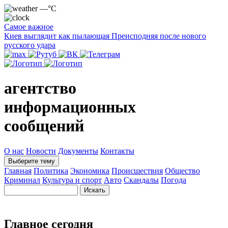
—°C
Самое важное
Киев выглядит как пылающая Преисподняя после нового
русского удара
агентство
информационных
сообщений
О нас
Новости
Документы
Контакты
Выберите тему
Главная
Политика
Экономика
Происшествия
Общество
Криминал
Культура и спорт
Авто
Скандалы
Погода
Главное сегодня