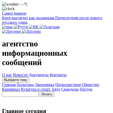
—°C
Самое важное
Киев выглядит как пылающая Преисподняя после нового
русского удара
агентство
информационных
сообщений
О нас
Новости
Документы
Контакты
Выберите тему
Главная
Политика
Экономика
Происшествия
Общество
Криминал
Культура и спорт
Авто
Скандалы
Погода
Главное сегодня