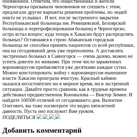
пневмонией. Отметим, что общественники и жители
Черногорска призывали чиновников не спешить с этим,
предлагали другие варианты решения проблемы, но людей
никто не услышал . И вот, после экстренного закрытия
Республиканской больницы им. Ремишевской, Белоярской
больницы и перепрофилирования больниц в Черногорске,
остро встал вопрос: куда теперь в Хакасии будут распределять
больных? Оставшаяся в строю Абаканская городская
больница не способна принять пациентов со всей республики,
она на сегодняшний день уже переполнена. А доставлять
экстренных больных в Саяногорск — очень далеко, можно не
успеть довезти их живыми. При этом число зараженных
коронавирусом прибавляется уже десятками каждые сутки.
Можно констатировать: войну с коронавирусом нынешние
власти Хакасии проиграли вчистую. Красный кабмин
оказался несостоятелен ни в мирное время, ни в экстренной
ситуации. Давайте просто сравним, как в трудные времена
действовал предшественник Коновалова — Виктор Зимин. И
найдите 100500 отличий от сегодняшнего дня. Валентин
Олегович, вы тоже посмотрите это видео пятилетней
давности. Пусть оно послужит Вам уроком.
ПОДЕЛИТЬСЯ
Добавить комментарий