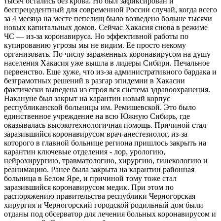
тысяч остались без крова. Но был зафиксирован и
беспрецедентный для современной России случай, когда всего
за 4 месяца на месте пепелищ было возведено больше тысячи
новых капитальных домов. Сейчас Хакасия снова в режиме
ЧС — из-за коронавируса. Но эффективной работы по
купированию угрозы мы не видим. Ее просто некому
организовать. По числу зараженных коронавирусом на душу
населения Хакасия уже вышла в лидеры Сибири. Печальное
первенство. Еще хуже, что из-за административного бардака и
безграмотных решений в разгар эпидемии в Хакасии
фактически выведена из строя вся система здравоохранения.
Накануне был закрыт на карантин новый корпус
республиканской больницы им. Ремишевской. Это было
единственное учреждение на всю Южную Сибирь, где
оказывалась высокотехнологичная помощь. Причиной стал
заразившийся коронавирусом врач-анестезиолог, из-за
которого в главной больнице региона пришлось закрыть на
карантин ключевые отделения - лор, урологию,
нейрохирургию, травматологию, хирургию, гинекологию и
реанимацию. Ранее была закрыта на карантин районная
больница в Белом Яре, и причиной тому тоже стал
заразившийся коронавирусом медик. При этом по
распоряжению правительства республики Черногорская
хирургия и Черногорский городской родильный дом были
отданы под обсерватор для лечения больных коронавирусом и