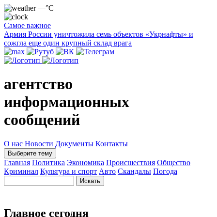
—°C
Самое важное
Армия России уничтожила семь объектов «Укрнафты» и
сожгла еще один крупный склад врага
агентство
информационных
сообщений
О нас
Новости
Документы
Контакты
Выберите тему
Главная
Политика
Экономика
Происшествия
Общество
Криминал
Культура и спорт
Авто
Скандалы
Погода
Главное сегодня