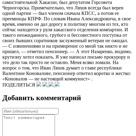
самостоятельной Хакасии, был депутатом Горсовета
Черногорска. Примечательно, что Ляхов всегда был верен
одной партии — был членом сначала КПСС, а потом ее
преемницы КПРФ. По словам Ивана Александровича, в свое
время, именно он дал дорогу в политику многим из тех, кто
сейчас находится у руля хакасского отделения компартии. И
такого неожиданного, грубого и бессовестного поступка от
своих бывших соратников заслуженный ветеран не ожидал.
— С извинениями и на примирение со мной так никто и не
пришел, — отметил пенсионер. — А этот Назаренко, видимо,
крутизну хотел показать. Я уже написал письмо прокурору и
это дело так просто не оставлю. Меня всяко ломали. На
вопрос о том, что Иван Ляхов думает о главе республики
Валентине Коновалове, пенсионер ответил коротко и жестко:
«Коновалов — не настоящий коммунист» .
ПОДЕЛИТЬСЯ
Добавить комментарий