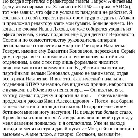
Но когда встретился с редактором газеты Таиром Ачитаевым
(депутатом парламента Хакасии от КПРФ — прим. «АИС»),
тот мне заявил, что офис в условиях пандемии не работает. Я
сослался на свой возраст, при котором трудно ездить в Абакан
и предложил редактору взять мои бумаги. Больше ничего. Но
когда, по словам Ивана Ляхова, он уже собирался уходить из
офиса рескома, к нему подошел еще один депутат Верховного
Совета и по совместительству руководитель аппарата
регионального отделения компартии Григорий Назаренко.
Говорят, именно ему Валентин Коновалов, переезжая в Серый
дом, передал все полномочия по руководству партийным
отделением, а сам с тех пор лишь формально числится
лидером хакасских коммунистов. В действительности же,
партийными делами Коновалов давно не занимается, отдав
все в руки Назаренко. И вот этот фактический начальник
отделения КПРФ внезапно, без видимых причин, набросился
с кулаками на 80-летнего пенсионера. — Он взял меня за
куртку, сделал подсечку и бросил на пол , — сквозь кашель
продолжил рассказ Иван Александрович, - Потом, как барана,
за шею схватил и потащил на выход. По дороге еще своим
ботинком мне на ногу наступил. На пальце так больно стало.
Кровь была из-под ногтя. А я ведь инвалид первой группы, у
меня давление поднялось, и я отключился. Уже на выходе
посадили меня на стул и давай пугать: «Мол, сейчас полицию
вызовем». А мне плохо, я говорю: Согласен, вызывайте.