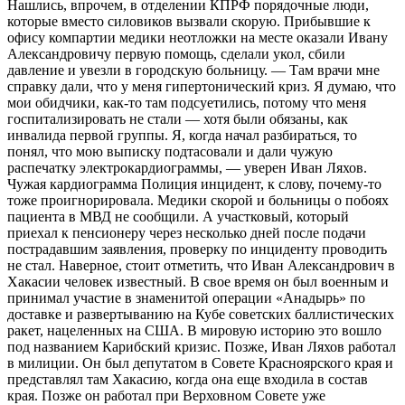
Нашлись, впрочем, в отделении КПРФ порядочные люди,
которые вместо силовиков вызвали скорую. Прибывшие к
офису компартии медики неотложки на месте оказали Ивану
Александровичу первую помощь, сделали укол, сбили
давление и увезли в городскую больницу. — Там врачи мне
справку дали, что у меня гипертонический криз. Я думаю, что
мои обидчики, как-то там подсуетились, потому что меня
госпитализировать не стали — хотя были обязаны, как
инвалида первой группы. Я, когда начал разбираться, то
понял, что мою выписку подтасовали и дали чужую
распечатку электрокардиограммы, — уверен Иван Ляхов.
Чужая кардиограмма Полиция инцидент, к слову, почему-то
тоже проигнорировала. Медики скорой и больницы о побоях
пациента в МВД не сообщили. А участковый, который
приехал к пенсионеру через несколько дней после подачи
пострадавшим заявления, проверку по инциденту проводить
не стал. Наверное, стоит отметить, что Иван Александрович в
Хакасии человек известный. В свое время он был военным и
принимал участие в знаменитой операции «Анадырь» по
доставке и развертыванию на Кубе советских баллистических
ракет, нацеленных на США. В мировую историю это вошло
под названием Карибский кризис. Позже, Иван Ляхов работал
в милиции. Он был депутатом в Совете Красноярского края и
представлял там Хакасию, когда она еще входила в состав
края. Позже он работал при Верховном Совете уже