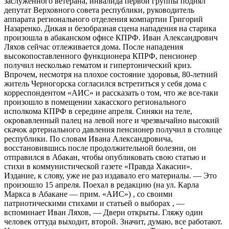
заслуженного ветерана, инвалида первой группы поднял
депутат Верховного совета республики, руководитель
аппарата регионального отделения компартии Григорий
Назаренко. Дикая и безобразная сцена нападения на старика
произошла в абаканском офисе КПРФ. Иван Александрович
Ляхов сейчас отлеживается дома. После нападения
высокопоставленного функционера КПРФ, пенсионер
получил несколько гематом и гипертонический криз.
Впрочем, несмотря на плохое состояние здоровья, 80-летний
житель Черногорска согласился встретиться у себя дома с
корреспондентом «АИС» и рассказать о том, что же все-таки
произошло в помещении хакасского регионального
исполкома КПРФ в середине апреля. Синяки на теле,
окровавленный палец на левой ноге и чрезвычайно высокий
скачок артериального давления пенсионер получил в столице
республики. По словам Ивана Александровича,
восстановившись после продолжительной болезни, он
отправился в Абакан, чтобы опубликовать свою статью и
стихи в коммунистической газете «Правда Хакасии».
Издание, к слову, уже не раз издавало его материалы. — Это
произошло 15 апреля. Поехал в редакцию (на ул. Карла
Маркса в Абакане — прим. «АИС») , со своими
патриотическими стихами и статьей о выборах , —
вспоминает Иван Ляхов, — Двери открыты. Гляжу один
человек оттуда выходит, второй. Значит, думаю, все работают.