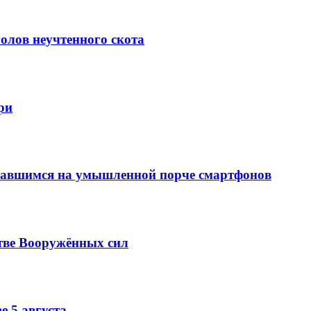
олов неучтенного скота
ри
вавшимся на умышленной порче смартфонов
тве Вооружённых сил
е 5 августа