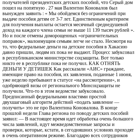
получателей президентских детских пособий, что Серый дом
пошел на попятную . 27 мая Валентин Коновалов был
вынужден заявить : « Мы обойдемся без ограничений при
выдаче пособия детям от 3-7 лет. Единственным критерием
для получения выплаты остается месячный среднедушевой
доход на каждого члена семьи не выше 11 139 тысяч рублей ».
Но и после отмены доморощенных «ограничительных
поправок», малоимущим семьям легче не стало. Несмотря на
то, что федеральные деньги на детские пособия в Хакасию
давно пришли, людям их пока не выдают. Процесс забуксовал
в республиканском министерстве соцзащиты. Вот только
никто ее в республике пока не получил. КАК ОТНЯТЬ
ДЕНЬГИ У ДЕТИШЕК Как рассказали «АИС» граждане,
имеющие право на пособия, их заявления, поданные 1 июня,
уже неделю пребывают в статусе «на рассмотрении», и
одобряющей визы от регионального Минсоцзащиты не
получили. Что-то в этом ведомстве забуксовало.
Предписанный федеральными властями простой
двухшаговый алгоритм действий «подать заявление —
получить» это не про Валентина Коновалова. В конце
прошлой недели Глава региона по поводу детских пособий
заявил: — В настоящее время идет обработка очень большого
числа заявлений, идут межведомственные запросы и
проверки, которые, кстати, в сегодняшних условиях проходят
в очень оперативном режиме. Благодарю всех сотрудников