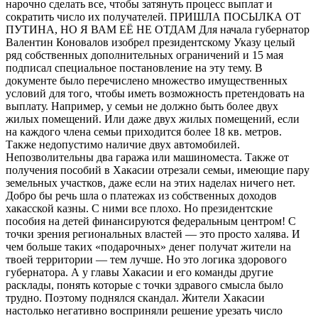
нарочно сделать все, чтобы затянуть процесс выплат и
сократить число их получателей. ПРИШЛА ПОСЫЛКА ОТ
ПУТИНА, НО Я ВАМ ЕЁ НЕ ОТДАМ Для начала губернатор
Валентин Коновалов изобрел президентскому Указу целый
ряд собственных дополнительных ограничений и 15 мая
подписал специальное постановление на эту тему. В
документе было перечислено множество имущественных
условий для того, чтобы иметь возможность претендовать на
выплату. Например, у семьи не должно быть более двух
жилых помещений. Или даже двух жилых помещений, если
на каждого члена семьи приходится более 18 кв. метров.
Также недопустимо наличие двух автомобилей.
Непозволительны два гаража или машиноместа. Также от
получения пособий в Хакасии отрезали семьи, имеющие пару
земельных участков, даже если на этих наделах ничего нет.
Добро бы речь шла о платежах из собственных доходов
хакасской казны. С ними все плохо. Но президентские
пособия на детей финансируются федеральным центром! С
точки зрения региональных властей — это просто халява. И
чем больше таких «подарочных» денег получат жители на
твоей территории — тем лучше. Но это логика здорового
губернатора. А у главы Хакасии и его команды другие
расклады, понять которые с точки здравого смысла было
трудно. Поэтому поднялся скандал. Жители Хакасии
настолько негативно восприняли решение урезать число