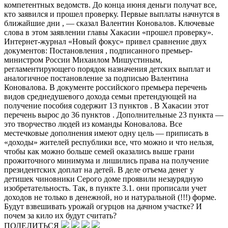
компетентных ведомств. До конца июня деньги получат все,
кто заявился и прошел проверку. Первые выплаты начнутся в
ближайшие дни , — сказал Валентин Коновалов. Ключевые
слова в этом заявлении главы Хакасии «прошел проверку».
Интернет-журнал «Новый фокус» привел сравнение двух
документов: Постановления , подписанного премьер-
министром России Михаилом Мишустиным,
регламентирующего порядок назначения детских выплат и
аналогичное постановление за подписью Валентина
Коновалова. В документе российского премьера перечень
видов среднедушевого дохода семьи претендующей на
получение пособия содержит 13 пунктов . В Хакасии этот
перечень вырос до 36 пунктов . Дополнительные 23 пункта —
это творчество людей из команды Коновалова. Все
местечковые дополнения имеют одну цель — приписать в
«доходы» жителей республики все, что можно и что нельзя,
чтобы как можно больше семей оказались выше грани
прожиточного минимума и лишились права на получение
президентских доплат на детей. В деле отъема денег у
детишек чиновники Серого доме проявили незаурядную
изобретательность. Так, в пункте 3.1. они прописали учет
доходов не только в денежной, но и натуральной (!!!) форме.
Будут взвешивать урожай огурцов на дачном участке? И
почем за кило их будут считать?
ПОДЕЛИТЬСЯ