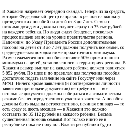
В Хакасии назревает очередной скандал. Теперь из-за средств,
которые Федеральный центр направил в регион на выплату
президентских пособий на детей от 3 до 7 лет. Семьи с
низкими доходами должны получить сразу по 35 тыс рублей
на каждого ребенка. Но люди сидят без денег, поскольку
процесс выдачи завис на уровне правительства региона.
Напомним, по Указу Президента России дополнительные
пособия на детей от 3 до 7 лет должны получить все семьи, со
среднедушевым доходом ниже прожиточного минимума.
Размер ежемесячного пособия составит 50% прожиточного
минимума на детей, установленного в территориях региона. В
Хакасии размер выплат на каждого ребенка должен равняться
5 852 рубля. По идее и по правилам для получения пособия
достаточно подать заявление на сайте Госуслуг или через
МФЦ. Ничего кроме заявления (и подтверждения личности
заявителя при подаче документов) не требуется — все
остальные документы должны собираться в автоматическом
режиме без непосредственного участия заявителя. А пособия
должны быть выданы ретроспективно, начиная с января — то
есть сразу за шесть месяцев — в Хакасии это должно
составить по 35 112 рублей на каждого ребенка. Весьма
существенная помощь семьям! Вот только никто ее в
республике пока не получил. Власти республики будто