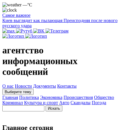
—°C
Самое важное
Киев выглядит как пылающая Преисподняя после нового
русского удара
агентство
информационных
сообщений
О нас
Новости
Документы
Контакты
Выберите тему
Главная
Политика
Экономика
Происшествия
Общество
Криминал
Культура и спорт
Авто
Скандалы
Погода
Главное сегодня