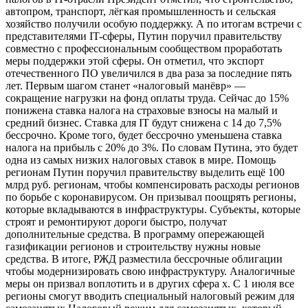
автопром, транспорт, лёгкая промышленность и сельская
хозяйство получили особую поддержку. А по итогам встречи с
представителями IT-сферы, Путин поручил правительству
совместно с профессиональным сообществом проработать
меры поддержки этой сферы. Он отметил, что экспорт
отечественного ПО увеличился в два раза за последние пять
лет. Первым шагом станет «налоговый манёвр» —
сокращение нагрузки на фонд оплаты труда. Сейчас до 15%
понижена ставка налога на страховые взносы на малый и
средний бизнес. Ставка для IT будут снижена с 14 до 7,5%
бессрочно. Кроме того, будет бессрочно уменьшена ставка
налога на прибыль с 20% до 3%. По словам Путина, это будет
одна из самых низких налоговых ставок в мире. Помощь
регионам Путин поручил правительству выделить ещё 100
млрд руб. регионам, чтобы компенсировать расходы регионов
по борьбе с коронавирусом. Он призывал поощрять регионы,
которые вкладываются в инфраструктуры. Субъекты, которые
строят и ремонтируют дороги быстро, получат
дополнительные средства. В программу опережающей
газификации регионов и строительству нужны новые
средства. В итоге, РЖД разместила бессрочные облигации
чтобы модернизировать свою инфраструктуру. Аналогичные
меры он призвал воплотить и в других сфера х. С 1 июля все
регионы смогут вводить специальный налоговый режим для