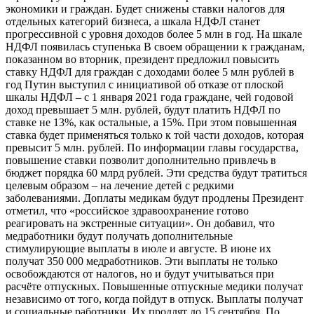
экономики и граждан. Будет снижены ставки налогов для
отдельных категорий бизнеса, а шкала НДФЛ станет
прогрессивной с уровня доходов более 5 млн в год. На шкале
НДФЛ появилась ступенька В своем обращении к гражданам,
показанном во вторник, президент предложил повысить
ставку НДФЛ для граждан с доходами более 5 млн рублей в
год Путин выступил с инициативой об отказе от плоской
шкалы НДФЛ – с 1 января 2021 года граждане, чей годовой
доход превышает 5 млн. рублей, будут платить НДФЛ по
ставке не 13%, как остальные, а 15%. При этом повышенная
ставка будет применяться только к той части доходов, которая
превысит 5 млн. рублей. По информации главы государства,
повышение ставки позволит дополнительно привлечь в
бюджет порядка 60 млрд рублей. Эти средства будут тратиться
целевым образом – на лечение детей с редкими
заболеваниями. Доплаты медикам будут продлены Президент
отметил, что «российское здравоохранение готово
реагировать на экстренные ситуации». Он добавил, что
медработники будут получать дополнительные
стимулирующие выплаты в июле и августе. В июне их
получат 350 000 медработников. Эти выплаты не только
освобождаются от налогов, но и будут учитываться при
расчёте отпускных. Повышенные отпускные медики получат
независимо от того, когда пойдут в отпуск. Выплаты получат
и социальные работники. Их продлят до 15 сентября. По