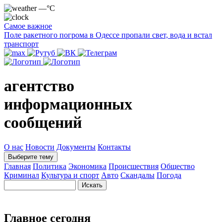
—°C
Самое важное
Поле ракетного погрома в Одессе пропали свет, вода и встал
транспорт
агентство
информационных
сообщений
О нас
Новости
Документы
Контакты
Выберите тему
Главная
Политика
Экономика
Происшествия
Общество
Криминал
Культура и спорт
Авто
Скандалы
Погода
Главное сегодня