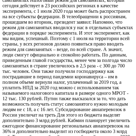
самозанятых Налоговый режим для самозанятых, который
сегодня действует в 23 российских регионах в качестве
эксперимента, с 1 июля 2020 года может быть распространен
на все субъекты федерации. В телеобращении к россиянам,
прошедшем во вторник, президент заявил: Напомню, что
режим для самозанятых вводился у нас в отдельных субъектах
федерации в порядке эксперимента. И этот эксперимент, как
мы видим, успешный. Поэтому с 1 июля на территории всей
страны, у всех регионов должно появиться право вводить
режим для самозанятых – везде, по всей стране. А значит,
люди смогут официально и спокойно работать. По данным,
приведенным главой государства, менее чем за полгода число
самозанятых в стране увеличилось в 2,5 раза - с 300 до 700
тыс. человек. Они также получили господдержку как
пострадавшие в период пандемии коронавируса – им в
полном объеме вернули налог, уплаченный за 2019 год, а
уплатить НПД за 2020 год можно с использованием так
называемого налогового капитала в размере одного МРОТ -
12 тыс. 130 рублей. Путин также высказался за то, что дать
возможность получать статус самозанятого нужно молодым
людям не с 18, а с 16 лет. Субсидирование авиаперевозок в
России увеличат на треть Для этого из бюджета выделят
дополнительно 3 млрд рублей. Кабмин планирует увеличить
ежегодное финансирование региональных авиаперевозок на
36% и дополнительно выделит из госбюджета около 3 млрд