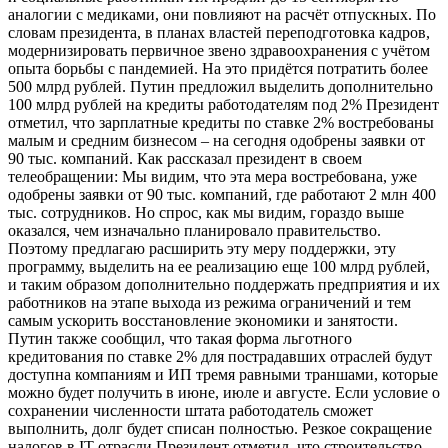
аналогии с медиками, они повлияют на расчёт отпускных. По
словам президента, в планах властей переподготовка кадров,
модернизировать первичное звено здравоохранения с учётом
опыта борьбы с пандемией. На это придётся потратить более
500 млрд рублей. Путин предложил выделить дополнительно
100 млрд рублей на кредиты работодателям под 2% Президент
отметил, что зарплатные кредиты по ставке 2% востребованы
малым и средним бизнесом – на сегодня одобрены заявки от
90 тыс. компаний. Как рассказал президент в своем
телеобращении: Мы видим, что эта мера востребована, уже
одобрены заявки от 90 тыс. компаний, где работают 2 млн 400
тыс. сотрудников. Но спрос, как мы видим, гораздо выше
оказался, чем изначально планировало правительство.
Поэтому предлагаю расширить эту меру поддержки, эту
программу, выделить на ее реализацию еще 100 млрд рублей,
и таким образом дополнительно поддержать предприятия и их
работников на этапе выхода из режима ограничений и тем
самым ускорить восстановление экономики и занятости.
Путин также сообщил, что такая форма льготного
кредитования по ставке 2% для пострадавших отраслей будут
доступна компаниям и ИП тремя равными траншами, которые
можно будет получить в июне, июле и августе. Если условие о
сохранении численности штата работодатель сможет
выполнить, долг будет списан полностью. Резкое сокращение
налогов в IT-отрасли Президент отметил, что строительство,