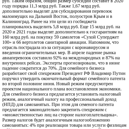
руб. Таким образом, общий размер субсидий составит в 2020
году порядка 11,3 млрд руб. Также 1,67 млрд руб.
дополнительно выделят для субсидирования перевозок
малоимущих на Дальний Восток, полуостров Крым и в
Калининград. Ранее на эти цели из госбюджета
планировалось выделить 5,8 млрд руб. Еще 15 млрд руб. на
2020 и 2021 годы выделят дополнительно к госгарантиям на
160 млрд руб. на покупку 59 самолетов «Сухой Суперджет
100» и 66 вертолетов санитарной авиации. Напомним, что
отрасль пострадала из-за ситуации с коронавирусом и
введения ограничительных мер. В апреле падение рынка
авиаперевозок составило 92% на международных и 87% на
внутренних рейсах. Эксперты прогнозировали, что в июне
падение сократится до 70%. Для семейного бизнеса
разработают свой спецрежим Президент РФ Владимир Путин
поручил утвердить окончательный формат семейного патента
во второй половине июня. Новый режим предусмотрен
проектом национального плана восстановления экономики.
Для семейного бизнеса предлагается установить налоговый
режим, аналогичный налогу на профессиональный доход
(НПД) для самозанятых. При этом для семеного патента
предлагается законодательно закрепить спецрежим с
«множественностью лиц на стороне налогоплательщика».
Размер налогов будет аналогичным налогообложению
самозанятых: 4% при реализации товара или услуги физлицам