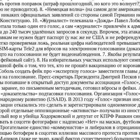
ть против поправок (штраф прошлогодний, но кого это волнует?
 не приводится). 8. «Немецкая волна» (на самом деле американ
, никаких официальных заявлений со стороны самой Германии не
 Конституцию. 10. «Журналист» телеканала «Дождь» Павел Лобко
считала только один его голос, а сам «журналист» привлечён к 
 до 240 тысяч удалённых запросов в секунду. Впрочем, эта атака
правкам не нужен будет паспорт (у нас же не США и не референду
егко проверяемая ложь, реальная цифра наблюдателей превышает
IM-карты Tele2 для вбросов на электронном голосовании (доказат
то на голосовании не будет видеонаблюдения. 7. Якобы результ
 фейковый сайт). 8. На избирательных участках используют симп
шной фейк о том, что тех, кто не прошёл вакцинацию от коронави
Соболь создать фейк про «экспертизу голоса» заместителя гла
я на голосование. Пресс-секретарь Президента Дмитрий Песков 
ны попавшие в открытый доступ документы ассоциации «Голос»,
» заранее, по письменным методичкам, готовил вбросы и фейки.
ь «доказательства» подтасовки голосования. Организация «Голо
народному развитию (USAID). В 2013 году «Голос» признан ин
изации отказались это сделать и зарегистрировали одноименное 
которой отдельные оппозиционные «активисты» получали из инос
беглый вор и убийца Ходорковский и депутат от КПРФ Рашкин с
вать в соцсети фотографии с надписью «Нет» на масках, футбол
Трогательное единство «коммунистов» и либералов в отрицании 
мощью ботоферм в соцсетях иллюзии массового протеста против
щиков (даже не знаю, какой фактор существеннее) большинство