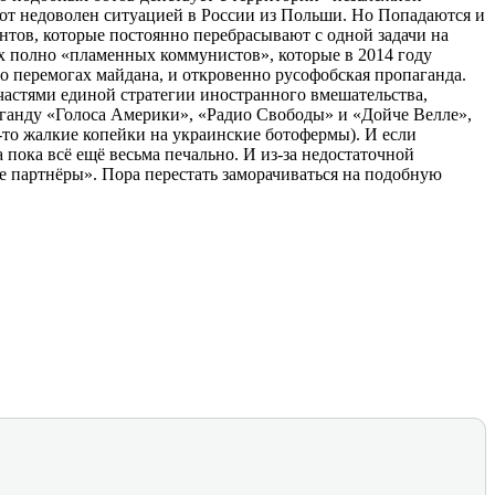
тот недоволен ситуацией в России из Польши. Но Попадаются и
тов, которые постоянно перебрасывают с одной задачи на
ях полно «пламенных коммунистов», которые в 2014 году
о перемогах майдана, и откровенно русофобская пропаганда.
 частями единой стратегии иностранного вмешательства,
аганду «Голоса Америки», «Радио Свободы» и «Дойче Велле»,
-то жалкие копейки на украинские ботофермы). И если
пока всё ещё весьма печально. И из-за недостаточной
ые партнёры». Пора перестать заморачиваться на подобную