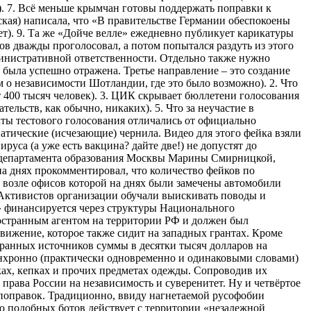
). 7. Всё меньше крымчан готовы поддержать поправки к
ская) написала, что «В правительстве Германии обеспокоены
т). 9. Та же «Дойче велле» ежедневно публикует карикатуры
в дважды проголосовал, а потом попытался раздуть из этого
административной ответственности. Отдельно также нужно
 была успешно отражена. Третье направление – это создание
м о независимости Шотландии, где это было возможно). 2. Что
 400 тысяч человек). 3. ЦИК скрывает бюллетени голосования
ельств, как обычно, никаких). 5. Что за неучастие в
аты тестового голосования отличались от официально
атические (исчезающие) чернила. Видео для этого фейка взяли
руса (а уже есть вакцина? дайте две!) не допустят до
вы департамента образования Москвы Марины Смирницкой,
на днях прокомментировал, что количество фейков по
 возле офисов которой на днях были замечены автомобили
 Активистов организации обучали выискивать поводы и
с» финансируется через структуры Национального
остранным агентом на территории РФ и должен был
движение, которое также сидит на западных грантах. Кроме
транных источников суммы в десятки тысяч долларов на
инхронно (практически одновременно и одинаковыми словами)
ках, кепках и прочих предметах одежды. Сопроводив их
права России на независимость и суверенитет. Ну и четвёртое
 поправок. Традиционно, ввиду нагнетаемой русофобии
 подобных ботов действует с территории «незалежной