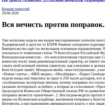
Больше новостей
29.06.2020
Вся нечисть против поправок.
Уже несколько недель мы видим массированные попытки иност
Ходорковский и депутат от КПРФ Рашкин синхронно (одновре
Вмешательство идёт по нескольким основным направлениям. П
отказаться от изменения статьи 79 Конституции Российской Ф
Венецианская комиссия – это консультативная структура при Со
комиссии носят лишь рекомендательный характер, не имеют ни
совать свой розовый пятачок (заметили, как я вежливо и делик
Конституции живёт. Монархия якобы «конституционная», а ко
«Новые газеты», «МБХ-медиа», «Инсайдеры», «Радио Свобода»
недели назад они боролись за грант в 250 тысяч долларов, кт
«особоценные экспертные мнения, почему поправки это плохо»
указание агитировать за бойкот, а вторым за голосование «Пр
председателя Комиссии Общественной палаты РФ по развитию
поправки является «циничным». 2. Инстаграм-модели против по
акцию на Волковском кладбище, высмеивая поправки к Констит
Интересно, а про нынешнюю американскую власть у них такая у