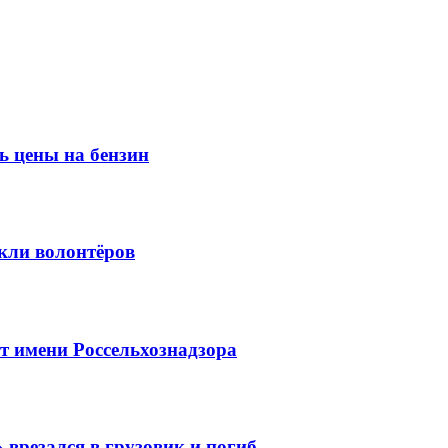
ь цены на бензин
кли волонтёров
 имени Россельхознадзора
 врезался в грузовик и погиб