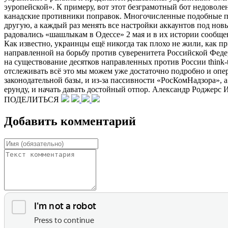
эуропейской». К примеру, вот этот безграмотный бот недовол
канадские противники поправок. Многочисленные подобные про
другую, а каждый раз менять все настройки аккаунтов под нов
радовались «шашлыкам в Одессе» 2 мая и в их истории сообщен
Как известно, украинцы ещё никогда так плохо не жили, как п
направленной на борьбу против суверенитета Российской Фед
на существование десятков направленных против России think-
отслеживать всё это мы можем уже достаточно подробно и опер
законодательной базы, и из-за пассивности «РосКомНадзора», 
ерунду, и начать давать достойный отпор. Александр Роджерс 
ПОДЕЛИТЬСЯ
Добавить комментарий