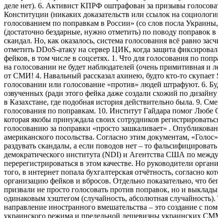
деле нет). 6. Активист КПРФ оштрафован за призывы голосова
Конституции (никаких доказательств или ссылок на социологию
голосованием по поправкам в России» (со слов посла Украины
(достаточно бездарные, нужно отметить) по поводу поправок в
скандал. Но, как оказалось, система голосования всё равно за
отметить DDoS-атаку на сервер ЦИК, когда защита фиксировала
фейков, в том числе в соцсетях. 1. Что для голосования по по
на голосовании не будет наблюдателей (очень примитивная и л
от СМИ! 4. Навальный рассказал ахинею, будто кто-то скупает S
голосовании или голосование «против» людей штрафуют. 6. Буд
озвученных (ради этого фейка даже создали схожий по дизайну
в Казахстане, где подобная история действительно была. 9. Сме
голосования по поправкам. 10. Институт Гайдара помог Любе 
которая якобы принуждала своих сотрудников регистрироватьс
голосованию за поправки «просто зашкаливает» . Опубликова
американского посольства. Согласно этим документам, «Голос
раздувать скандалы, а если поводов нет – то фальсифицироват
демократического института (NDI) и Агентства США по между
перерегистрироваться в этом качестве. Но руководители орган
того, в интернет попала бухгалтерская отчётность, согласно 
организацию фейков и вбросов. Отдельно показательно, что 
призвали не просто голосовать против поправок, но и выклады
одинаковым хэштегом (случайность, абсолютная случайность). 
направление иностранного вмешательства – это создание с по
украинского режима и предельной дешевизны украинских СММ-