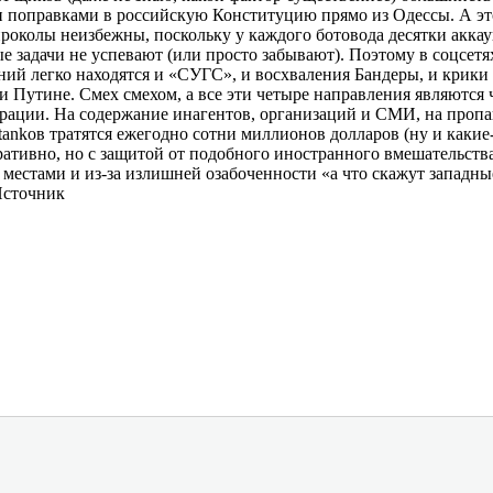
ен поправками в российскую Конституцию прямо из Одессы. А э
колы неизбежны, поскольку у каждого ботовода десятки аккаун
ые задачи не успевают (или просто забывают). Поэтому в соцсет
ий легко находятся и «СУГС», и восхваления Бандеры, и крики 
ри Путине. Смех смехом, а все эти четыре направления являются
ерации. На содержание инагентов, организаций и СМИ, на проп
tankов тратятся ежегодно сотни миллионов долларов (ну и какие
ативно, но с защитой от подобного иностранного вмешательства 
а местами и из-за излишней озабоченности «а что скажут западн
Источник