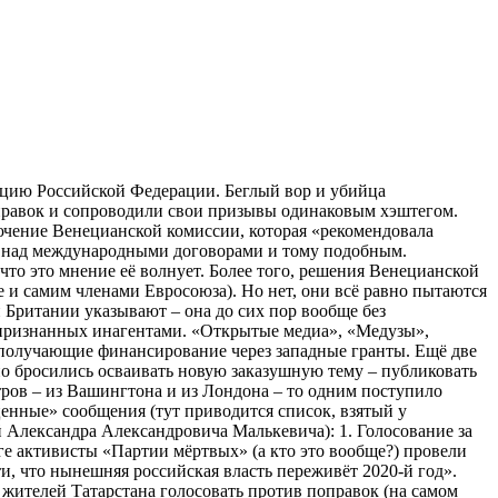
уцию Российской Федерации. Беглый вор и убийца
правок и сопроводили свои призывы одинаковым хэштегом.
ючение Венецианской комиссии, которая «рекомендовала
РФ над международными договорами и тому подобным.
 что это мнение её волнует. Более того, решения Венецианской
 и самим членами Евросоюза). Но нет, они всё равно пытаются
н Британии указывают – она до сих пор вообще без
 признанных инагентами. «Открытые медиа», «Медузы»,
получающие финансирование через западные гранты. Ещё две
но бросились осваивать новую заказушную тему – публиковать
ров – из Вашингтона и из Лондона – то одним поступило
ценные» сообщения (тут приводится список, взятый у
лександра Александровича Малькевича): 1. Голосование за
рге активисты «Партии мёртвых» (а кто это вообще?) провели
и, что нынешняя российская власть переживёт 2020-й год».
 жителей Татарстана голосовать против поправок (на самом