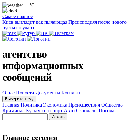
—°C
Самое важное
Киев выглядит как пылающая Преисподняя после нового
русского удара
агентство
информационных
сообщений
О нас
Новости
Документы
Контакты
Выберите тему
Главная
Политика
Экономика
Происшествия
Общество
Криминал
Культура и спорт
Авто
Скандалы
Погода
Главное сегодня