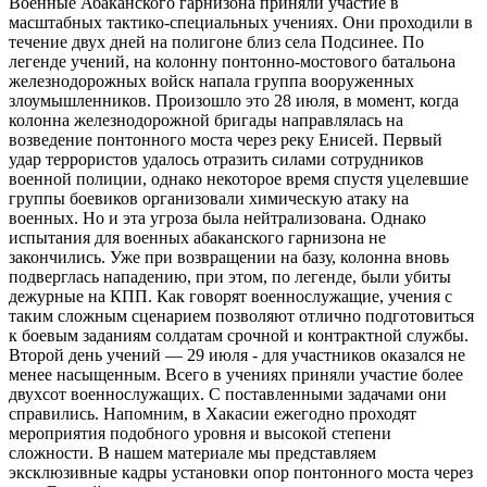
Военные Абаканского гарнизона приняли участие в
масштабных тактико-специальных учениях. Они проходили в
течение двух дней на полигоне близ села Подсинее. По
легенде учений, на колонну понтонно-мостового батальона
железнодорожных войск напала группа вооруженных
злоумышленников. Произошло это 28 июля, в момент, когда
колонна железнодорожной бригады направлялась на
возведение понтонного моста через реку Енисей. Первый
удар террористов удалось отразить силами сотрудников
военной полиции, однако некоторое время спустя уцелевшие
группы боевиков организовали химическую атаку на
военных. Но и эта угроза была нейтрализована. Однако
испытания для военных абаканского гарнизона не
закончились. Уже при возвращении на базу, колонна вновь
подверглась нападению, при этом, по легенде, были убиты
дежурные на КПП. Как говорят военнослужащие, учения с
таким сложным сценарием позволяют отлично подготовиться
к боевым заданиям солдатам срочной и контрактной службы.
Второй день учений — 29 июля - для участников оказался не
менее насыщенным. Всего в учениях приняли участие более
двухсот военнослужащих. С поставленными задачами они
справились. Напомним, в Хакасии ежегодно проходят
мероприятия подобного уровня и высокой степени
сложности. В нашем материале мы представляем
эксклюзивные кадры установки опор понтонного моста через