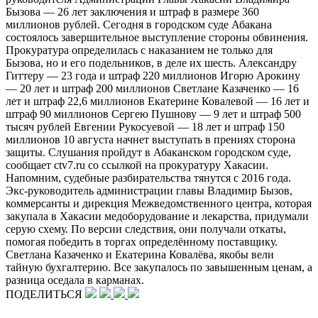
Бызова — 26 лет заключения и штраф в размере 360
миллионов рублей. Сегодня в городском суде Абакана
состоялось завершительное выступление стороны обвинения.
Прокуратура определилась с наказанием не только для
Бызова, но и его подельников, в деле их шесть. Александру
Гиттеру — 23 года и штраф 220 миллионов Игорю Арокину
— 20 лет и штраф 200 миллионов Светлане Казаченко — 16
лет и штраф 22,6 миллионов Екатерине Ковалевой — 16 лет и
штраф 90 миллионов Сергею Пушнову — 9 лет и штраф 500
тысяч рублей Евгении Рукосуевой — 18 лет и штраф 150
миллионов 10 августа начнет выступать в прениях сторона
защиты. Слушания пройдут в Абаканском городском суде,
сообщает ctv7.ru со ссылкой на прокуратуру Хакасии.
Напомним, судебные разбирательства тянутся с 2016 года.
Экс-руководитель администрации главы Владимир Бызов,
коммерсанты и дирекция Межведомственного центра, которая
закупала в Хакасии медоборудование и лекарства, придумали
серую схему. По версии следствия, они получали откаты,
помогая победить в торгах определённому поставщику.
Светлана Казаченко и Екатерина Ковалёва, якобы вели
тайную бухгалтерию. Все закупалось по завышенным ценам, а
разница оседала в карманах.
ПОДЕЛИТЬСЯ