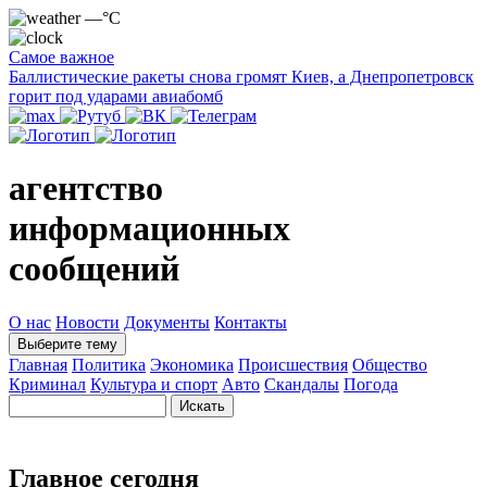
—°C
Самое важное
Баллистические ракеты снова громят Киев, а Днепропетровск
горит под ударами авиабомб
агентство
информационных
сообщений
О нас
Новости
Документы
Контакты
Выберите тему
Главная
Политика
Экономика
Происшествия
Общество
Криминал
Культура и спорт
Авто
Скандалы
Погода
Главное сегодня