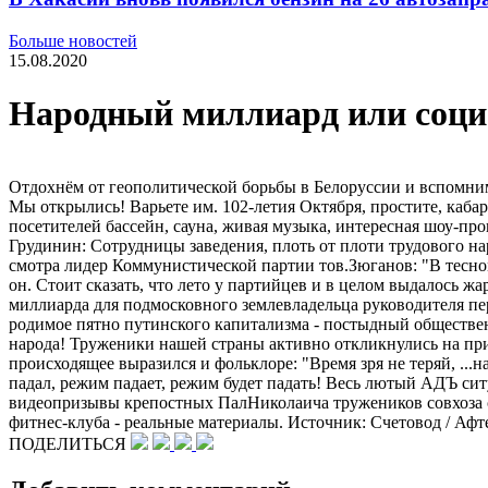
Больше новостей
15.08.2020
Народный миллиард или соци
Отдохнём от геополитической борьбы в Белоруссии и вспомним
Мы открылись! Варьете им. 102-летия Октября, простите, каба
посетителей бассейн, сауна, живая музыка, интересная шоу-п
Грудинин: Сотрудницы заведения, плоть от плоти трудового на
смотра лидер Коммунистической партии тов.Зюганов: "В тесном
он. Стоит сказать, что лето у партийцев и в целом выдалось
миллиарда для подмосковного землевладельца руководителя п
родимое пятно путинского капитализма - постыдный обществе
народа! Труженики нашей страны активно откликнулись на пр
происходящее выразился и фольклоре: "Время зря не теряй, ..
падал, режим падает, режим будет падать! Весь лютый АДЪ ситу
видеопризывы крепостных ПалНиколаича тружеников совхоза с
фитнес-клуба - реальные материалы. Источник: Счетовод / Аф
ПОДЕЛИТЬСЯ