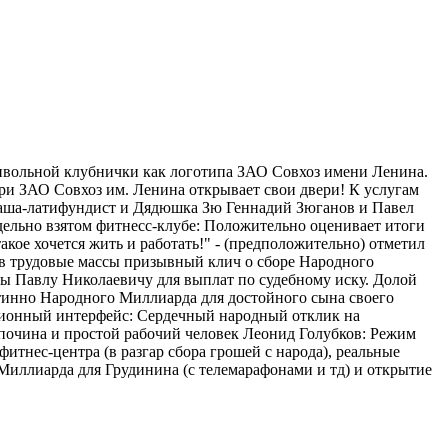
ривольной клубнички как логотипа ЗАО Совхоз имени Ленина.
 при ЗАО Совхоз им. Ленина открывает свои двери! К услугам
 Паша-латифундист и Дядюшка Зю Геннадий Зюганов и Павел
тдельно взятом фитнесс-клубе: Положительно оценивает итоги
кое хочется жить и работать!" - (предположительно) отметил
 в трудовые массы призывный клич о сборе Народного
ы Павлу Николаевичу для выплат по судебному иску. Долой
тинно Народного Миллиарда для достойного сына своего
юционный интерфейс: Сердечный народный отклик на
т почина и простой рабочий человек Леонид Голубков: Режим
фитнес-центра (в разгар сбора грошей с народа), реальные
иллиарда для Грудинина (с телемарафонами и тд) и открытие