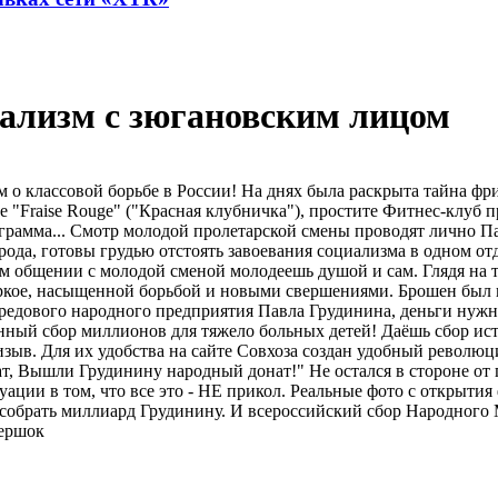
ализм с зюгановским лицом
 о классовой борьбе в России! На днях была раскрыта тайна ф
ре "Fraise Rouge" ("Красная клубничка"), простите Фитнес-клуб
рограмма... Смотр молодой пролетарской смены проводят лично
рода, готовы грудью отстоять завоевания социализма в одном о
 общении с молодой сменой молодеешь душой и сам. Глядя на та
 жаркое, насыщенной борьбой и новыми свершениями. Брошен был
ередового народного предприятия Павла Грудинина, деньги нужн
нный сбор миллионов для тяжело больных детей! Даёшь сбор ис
изыв. Для их удобства на сайте Совхоза создан удобный револ
.нат, Вышли Грудинину народный донат!" Не остался в стороне о
ации в том, что все это - НЕ прикол. Реальные фото с открытия 
обрать миллиард Грудинину. И всероссийский сбор Народного М
тершок