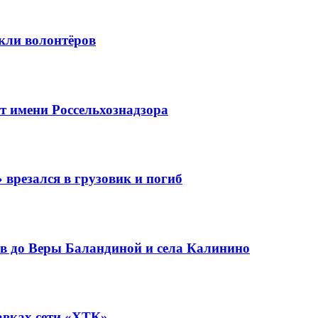
кли волонтёров
 имени Россельхознадзора
 врезался в грузовик и погиб
в до Веры Баландиной и села Калинино
авках сети «ХТК»