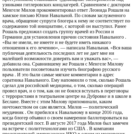
узниками гитлеровских концлагерей. Сравнением с доктором
Менгеле Милов прокомментировал ответ Леонида Рошаля на
хамское письмо Юлии Навальной. По словам заслуженного
врача, обращение супруги блогера к нему не соответствует по
содержанию той инициативе, с которой он выступил. Ранее
Рошаль предложил создать группу врачей из России и
Германии для установления причин состояния Навального .
«Вы не имели, не имеете и не будете иметь никакого
отношения к его лечению», — написала Навальная. «Вся ваша
публичная деятельность последних лет не дает мне ни
малейшей возможности доверять вам и уважать вас», —
добавила она. Сравнившему же Рошаля с Менгеле Милову
пользователи посоветовали изучить биографию русского
врача . И это были самые мягкие комментарии в адрес
соратника Навального. Ему напомнили о том, сколько Рошаль
сделал для российской медицины, о том, сколько операций
провел врач, и о том, как он не боялся вступать в переговоры
с террористами в театральном центре на Дубровке и в школе в
Беслане. Вместе с этим Милову припоминали, каким
ничтожеством он сам является. Милов — политический
неудачник . Он прибился к Навальному в конце 2016 года,
когда блогер объявил о своем намерении баллотироваться на
президентский пост. В августе 2017 года Милов был замечен
на встрече с политтехнологами из США . В компании
представителей американских НКО в одном из московских