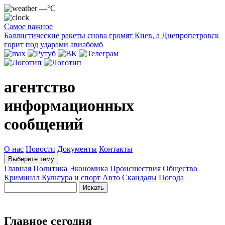
—°C
Самое важное
Баллистические ракеты снова громят Киев, а Днепропетровск
горит под ударами авиабомб
агентство
информационных
сообщений
О нас
Новости
Документы
Контакты
Выберите тему
Главная
Политика
Экономика
Происшествия
Общество
Криминал
Культура и спорт
Авто
Скандалы
Погода
Главное сегодня