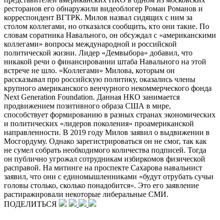
ресторанов его обнаружили видеоблогер Роман Романов и
корреспондент ВГТРК. Милов назвал сидящих с ним за
столом коллегами, но отказался сообщить, кто они такие. По
словам соратника Навального, он обсуждал с «американскими
коллегами» вопросы международной и российской
политической жизни. Лидер «Демвыбора» добавил, что
никакой речи о финансировании штаба Навального на этой
встрече не шло. «Коллегами» Милова, которым он
рассказывал про российскую политику, оказались члены
крупного американского венчурного некоммерческого фонда
Next Generation Foundation. Данная НКО занимается
продвижением позитивного образа США в мире,
способствует формированию в разных странах экономических
и политических «лидеров поколения» проамериканской
направленности. В 2019 году Милов заявил о выдвижении в
Мосгордуму. Однако зарегистрироваться он не смог, так как
не сумел собрать необходимого количества подписей. Тогда
он публично угрожал сотрудникам избиркомов физической
расправой. На митинге на проспекте Сахарова навальнист
заявил, что они с единомышленниками «будут отрубать сучьи
головы столько, сколько понадобится». Это его заявление
растиражировали некоторые либеральные СМИ.
ПОДЕЛИТЬСЯ