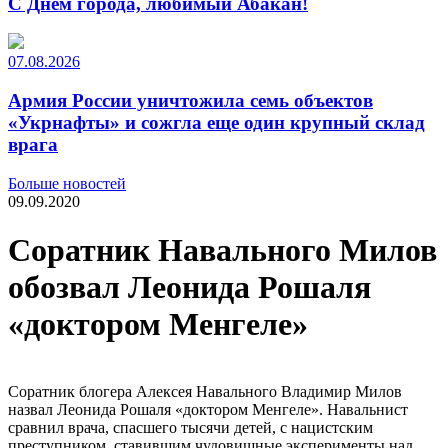
С Днем города, любимый Абакан!
07.08.2026
Армия России уничтожила семь объектов
«Укрнафты» и сожгла еще один крупный склад
врага
Больше новостей
09.09.2020
Соратник Навального Милов
обозвал Леонида Рошаля
«доктором Менгеле»
Соратник блогера Алексея Навального Владимир Милов
назвал Леонида Рошаля «доктором Менгеле». Навальнист
сравнил врача, спасшего тысячи детей, с нацистским
преступником, ставившим чудовищные эксперименты над