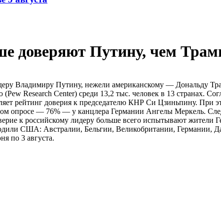
ше доверяют Путину, чем Трам
деру Владимиру Путину, нежели американскому — Дональду Трам
ew Research Center) среди 13,2 тыс. человек в 13 странах. Сог
ляет рейтинг доверия к председателю КНР Си Цзиньпину. При э
том опросе — 76% — у канцлера Германии Ангелы Меркель. Сле
ерие к российскому лидеру больше всего испытывают жители Ге
входили США: Австралии, Бельгии, Великобритании, Германии, 
я по 3 августа.