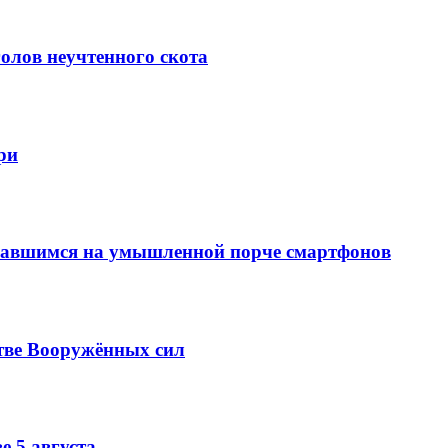
олов неучтенного скота
ри
вавшимся на умышленной порче смартфонов
тве Вооружённых сил
е 5 августа