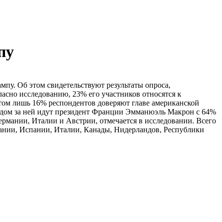
пу
пу. Об этом свидетельствуют результаты опроса,
ласно исследованию, 23% его участников относятся к
том лишь 16% респондентов доверяют главе американской
дом за ней идут президент Франции Эмманюэль Макрон с 64%
рмании, Италии и Австрии, отмечается в исследовании. Всего
Дании, Испании, Италии, Канады, Нидерландов, Республики