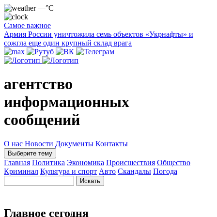
—°C
Самое важное
Армия России уничтожила семь объектов «Укрнафты» и
сожгла еще один крупный склад врага
агентство
информационных
сообщений
О нас
Новости
Документы
Контакты
Выберите тему
Главная
Политика
Экономика
Происшествия
Общество
Криминал
Культура и спорт
Авто
Скандалы
Погода
Главное сегодня