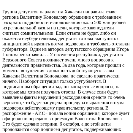
Группа депутатов парламента Хакасии направила главе
региона Валентину Коновалову обращение с требованием
раскрыть подробности использования около 500 млн рублей
из региональной казны на цели, которые законодатели
считают сомнительными. Если ответа не будет, либо он
окажется неубедительным, депутаты готовы выступить с
инициативой выразить вотум недоверия и требовать отставки
губернатора. Один из авторов депутатского обращения Игорь
Пономаренко заявил: - У населения республики, депутатов
Верховного Совета возникает очень много вопросов к
деятельности правительства. За два года, которые прошли с
момента вступления в должность действующего главы
Хакасии Валентина Коновалова, не сделано практически
ничего. Наоборот ситуация только усугубляется. В
подписанном обращении заданы конкретные вопросы, на
которые мы хотим получить ответы. В случае если будут
выявлены факты нарушений расходования средств то очень
вероятно, что будет запущена процедура выражения вотума
недоверия действующему правительству региона. В
распоряжение «АИС» попала копия обращения, которое будет
официально передано в приемную Валентина Коновалова.
Это будет сделано вторник, 6 октября, а до этой даты
продолжится сбор подписей депутатов, поддерживающих