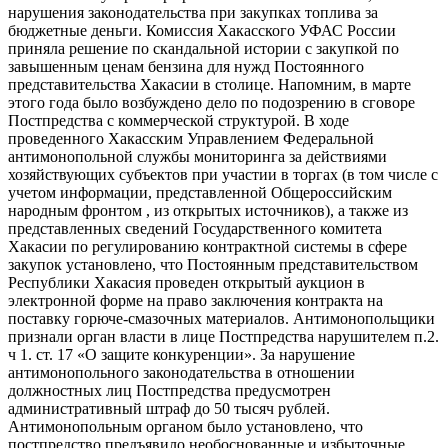
нарушения законодательства при закупках топлива за
бюджетные деньги. Комиссия Хакасского УФАС России
приняла решение по скандальной истории с закупкой по
завышенным ценам бензина для нужд Постоянного
представительства Хакасии в столице. Напомним, в марте
этого года было возбуждено дело по подозрению в сговоре
Постпредства с коммерческой структурой. В ходе
проведенного Хакасским Управлением Федеральной
антимонопольной службы мониторинга за действиями
хозяйствующих субъектов при участии в торгах (в том числе с
учетом информации, представленной Общероссийским
народным фронтом , из открытых источников), а также из
представленных сведений Государственного комитета
Хакасии по регулированию контрактной системы в сфере
закупок установлено, что Постоянным представительством
Республики Хакасия проведен открытый аукцион в
электронной форме на право заключения контракта на
поставку горюче-смазочных материалов. Антимонопольщики
признали орган власти в лице Постпредства нарушителем п.2.
ч 1. ст. 17 «О защите конкуренции». За нарушение
антимонопольного законодательства в отношении
должностных лиц Постпредства предусмотрен
административный штраф до 50 тысяч рублей.
Антимонопольным органом было установлено, что
постпредство предъявило необоснованные и избыточные