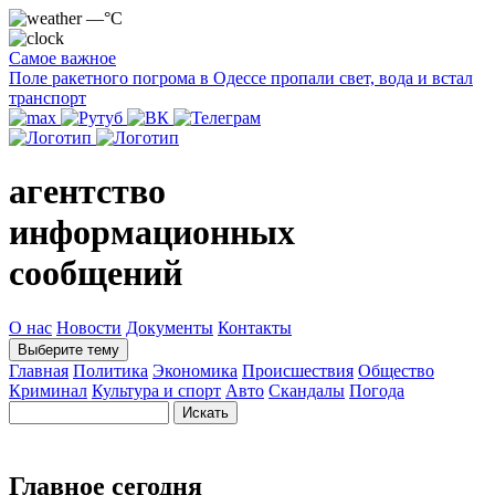
—°C
Самое важное
Поле ракетного погрома в Одессе пропали свет, вода и встал
транспорт
агентство
информационных
сообщений
О нас
Новости
Документы
Контакты
Выберите тему
Главная
Политика
Экономика
Происшествия
Общество
Криминал
Культура и спорт
Авто
Скандалы
Погода
Главное сегодня